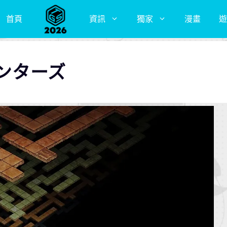
首頁
資訊
獨家
漫畫
遊
ンターズ