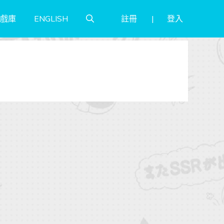
註冊
登入
戲庫
ENGLISH