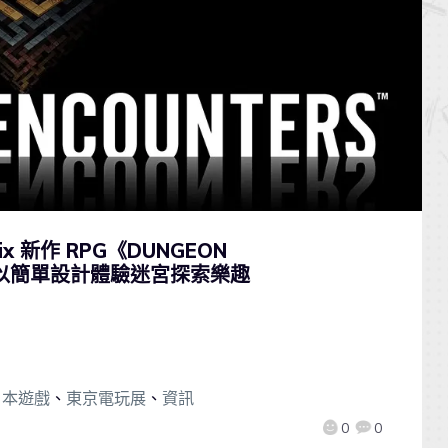
ix 新作 RPG《DUNGEON
售 以簡單設計體驗迷宮探索樂趣
日本遊戲
、
東京電玩展
、
資訊
0
0