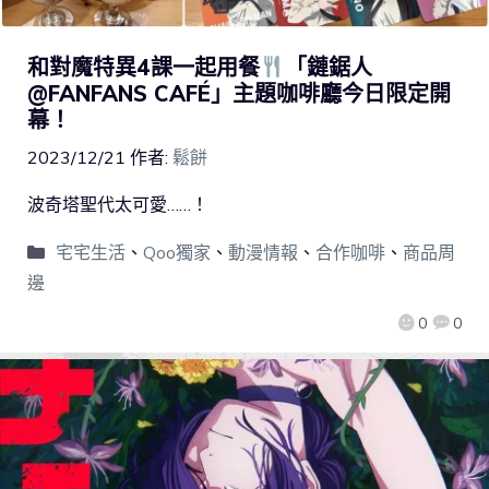
和對魔特異4課一起用餐
「鏈鋸人
@FANFANS CAFÉ」主題咖啡廳今日限定開
幕！
2023/12/21
作者:
鬆餅
波奇塔聖代太可愛……！
宅宅生活
、
Qoo獨家
、
動漫情報
、
合作咖啡
、
商品周
邊
0
0