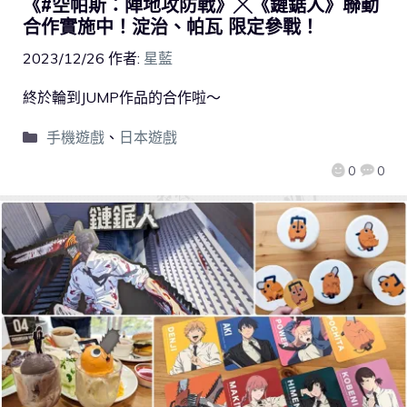
《#空帕斯：陣地攻防戰》╳《鏈鋸人》聯動
合作實施中！淀治、帕瓦 限定參戰！
2023/12/26
作者:
星藍
終於輪到JUMP作品的合作啦～
手機遊戲
、
日本遊戲
0
0