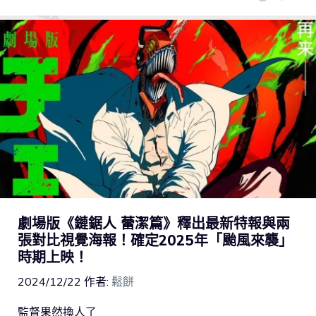
劇場版《鏈鋸人 蕾潔篇》釋出最新特報與兩
張對比視覺海報！確定2025年「颱風來襲」
時期上映！
2024/12/22
作者:
鬆餅
監督果然換人了