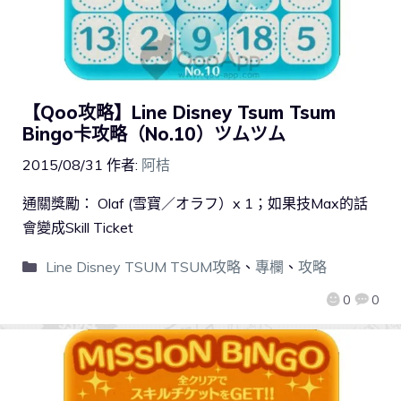
【Qoo攻略】Line Disney Tsum Tsum
Bingo卡攻略（No.10）ツムツム
2015/08/31
作者:
阿桔
通關獎勵： Olaf (雪寶／オラフ）x 1；如果技Max的話
會變成Skill Ticket
Line Disney TSUM TSUM攻略
、
專欄
、
攻略
0
0