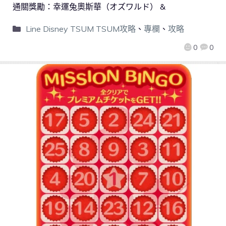
通關獎勵：幸運兔奧斯華（オズワルド） &
Line Disney TSUM TSUM攻略
、
專欄
、
攻略
0
0