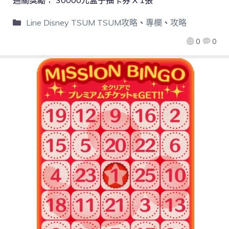
通關獎勵： 30000元盒子抽卡券 X 1張
Line Disney TSUM TSUM攻略
、
專欄
、
攻略
0
0