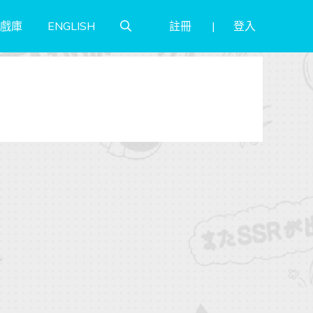
註冊
登入
戲庫
ENGLISH