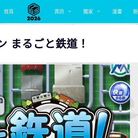
首頁
資訊
獨家
漫畫
遊
ン まるごと鉄道！