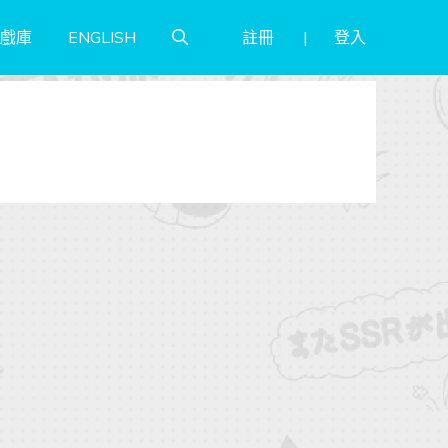
註冊
登入
戲庫
ENGLISH