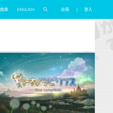
註冊
登入
戲庫
ENGLISH