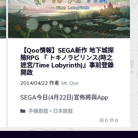
【Qoo情報】SEGA新作 地下城探
險RPG 『 トキノラビリンス(時之
迷宮/Time Labyrinth)』事前登錄
開啟
2014/04/22
作者:
Mr. Qoo
SEGA今日(4月22日)宣佈將與App
手機遊戲
、
日本遊戲
0
0