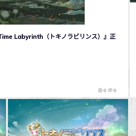
ime Labyrinth（トキノラビリンス）』正
0
0