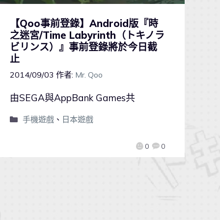
【Qoo事前登錄】Android版『時
之迷宮/Time Labyrinth（トキノラ
ビリンス）』事前登錄將於今日截
止
2014/09/03
作者:
Mr. Qoo
由SEGA與AppBank Games共
手機遊戲
、
日本遊戲
0
0