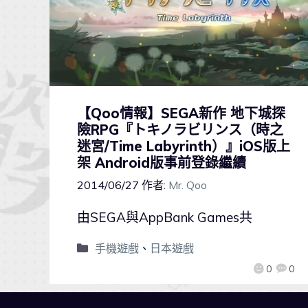
【Qoo情報】SEGA新作 地下城探
險RPG『トキノラビリンス（時之
迷宮/Time Labyrinth）』iOS版上
架 Android版事前登錄繼續
2014/06/27
作者:
Mr. Qoo
由SEGA與AppBank Games共
手機遊戲
、
日本遊戲
0
0