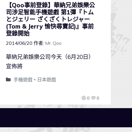
【Qoo事前登錄】華納兄弟娛樂公
司涉足智能手機遊戲 第1彈『トム
とジェリー ざくざくトレジャー
(Tom & Jerry 愉快尋寶記)』事前
登錄開始
2014/06/20
作者:
Mr. Qoo
華納兄弟娛樂公司今天（6月20日）
宣佈將
手機遊戲
、
日本遊戲
0
0