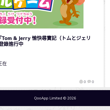
om & Jerry 愉快尋寶記（トムとジェリ
前登錄進行中
正在
0
0
QooApp Limited © 2026