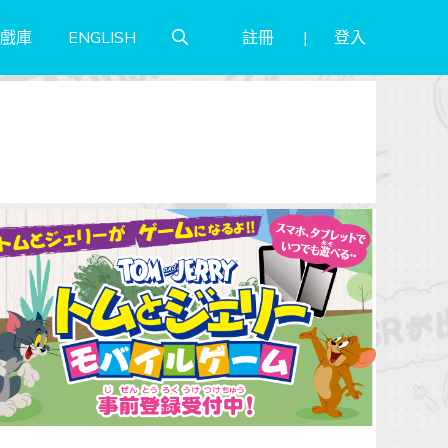
註冊
登入
戲庫
ENGLISH