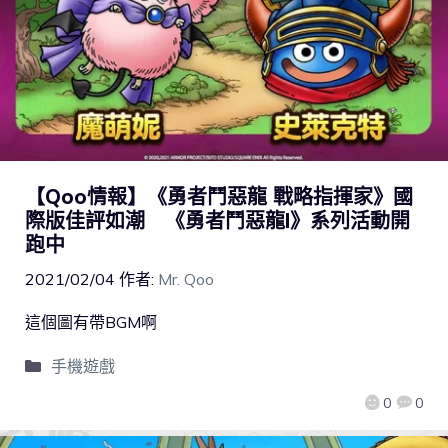
【Qoo情報】《勇者鬥惡龍 戰略指揮家》國
際版佳評如潮 《勇者鬥惡龍I》系列活動開
跑中
2021/02/04
作者:
Mr. Qoo
這個圖有帶BGM啊
手機遊戲
0
0