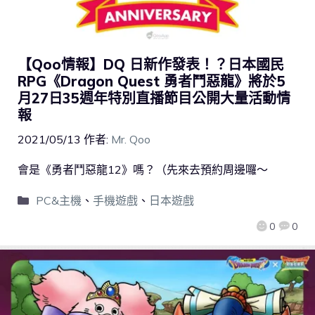
【Qoo情報】DQ 日新作發表！？日本國民
RPG《Dragon Quest 勇者鬥惡龍》將於5
月27日35週年特別直播節目公開大量活動情
報
2021/05/13
作者:
Mr. Qoo
會是《勇者鬥惡龍12》嗎？（先來去預約周邊囉～
PC&主機
、
手機遊戲
、
日本遊戲
0
0