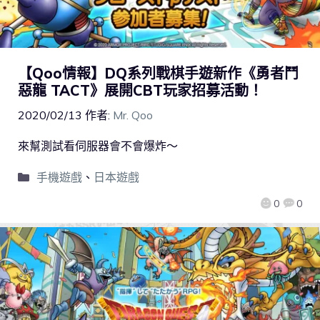
【Qoo情報】DQ系列戰棋手遊新作《勇者鬥
惡龍 TACT》展開CBT玩家招募活動！
2020/02/13
作者:
Mr. Qoo
來幫測試看伺服器會不會爆炸～
手機遊戲
、
日本遊戲
0
0