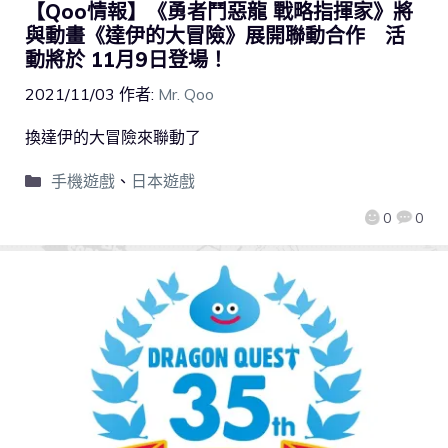
【Qoo情報】《勇者⾾惡⿓ 戰略指揮家》將
與動畫《達伊的大冒險》展開聯動合作 活
動將於 11月9日登場！
2021/11/03
作者:
Mr. Qoo
換達伊的大冒險來聯動了
手機遊戲
、
日本遊戲
0
0