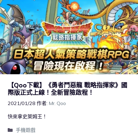
【Qoo下載】《勇者鬥惡龍 戰略指揮家》國
際版正式上線！全新冒險啟程！
2021/01/28
作者:
Mr. Qoo
快來拿史萊姆王！
手機遊戲