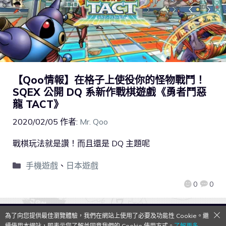
【Qoo情報】在格子上使役你的怪物戰鬥！
SQEX 公開 DQ 系新作戰棋遊戲《勇者鬥惡
龍 TACT》
2020/02/05
作者:
Mr. Qoo
戰棋玩法就是讚！而且還是 DQ 主題呢
手機遊戲
、
日本遊戲
0
0
為了向您提供最佳瀏覽體驗，我們在網站上使用了必要及功能性 Cookie。繼
QooApp Limited © 2026
續使用本網站，即表示您了解並同意我們的 Cookie 使用方式。
了解更多→