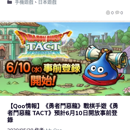
手機遊戲
、
日本遊戲
0
0
【Qoo情報】《勇者鬥惡龍》戰棋手遊《勇
者鬥惡龍 TACT》預計6月10日開放事前登
錄