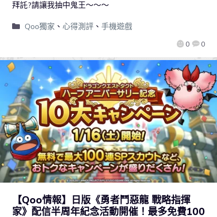
拜託?請讓我抽中鬼王～～～
Qoo獨家
、
心得測評
、
手機遊戲
0
0
【Qoo情報】日版《勇者鬥惡龍 戰略指揮
家》配信半周年紀念活動開催！最多免費100