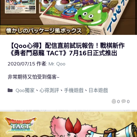
【Qoo心得】配信直前試玩報告！戰棋新作
《勇者鬥惡龍 TACT》7月16日正式推出
2020/07/15
作者:
Mr. Qoo
非常期待又怕受到傷害~
Qoo獨家
、
心得測評
、
手機遊戲
、
日本遊戲
0
0