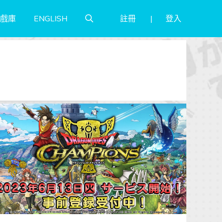
註冊
登入
戲庫
ENGLISH