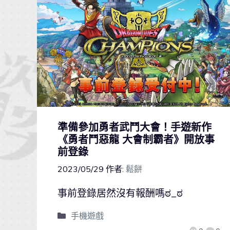
準備參加勇者武鬥大會！手遊新作
《勇者鬥惡龍 大會制霸者》開放事
前登錄
2023/05/29
作者:
鬆餅
事前登錄居然沒有報酬嗎ಠ_ಠ
手機遊戲