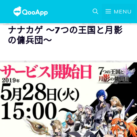
MENU
ナナカゲ ～7つの王国と月影
の傭兵団～