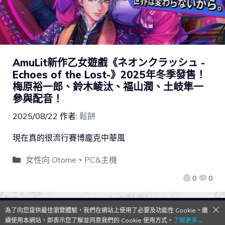
AmuLit新作乙女遊戲《ネオンクラッシュ -
Echoes of the Lost-》2025年冬季發售！
梅原裕一郎、鈴木崚汰、福山潤、土岐隼一
參與配音！
2025/08/22
作者:
鬆餅
現在真的很流行賽博龐克中華風
女性向 Otome
、
PC&主機
0
0
為了向您提供最佳瀏覽體驗，我們在網站上使用了必要及功能性 Cookie。繼
QooApp Limited © 2026
續使用本網站，即表示您了解並同意我們的 Cookie 使用方式。
了解更多→