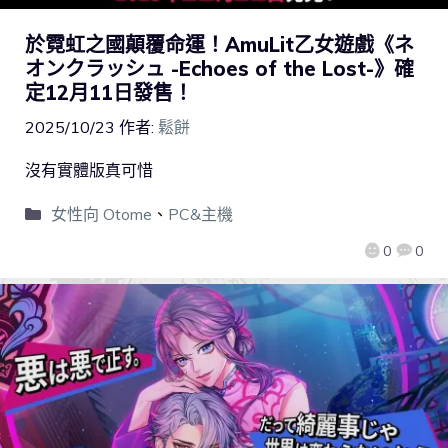
於霓虹之國顛覆命運！AmuLit乙女遊戲《ネ
オンクラッシュ -Echoes of the Lost-》確
定12月11日發售！
2025/10/23
作者:
鬆餅
沒有實體版真可惜
女性向 Otome
、
PC&主機
0
0