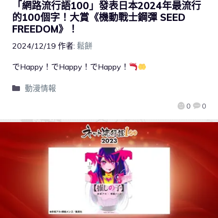
「網路流行語100」發表日本2024年最流行
的100個字！大賞《機動戰士鋼彈 SEED
FREEDOM》！
2024/12/19
作者:
鬆餅
でHappy！でHappy！でHappy！
動漫情報
0
0