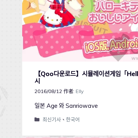
【Qoo다운로드】시뮬레이션게임「Hello 
시
2016/08/12
作者:
Elly
일본 Age 와 Sanriowave
최신기사
、
한국어