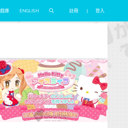
註冊
登入
戲庫
ENGLISH