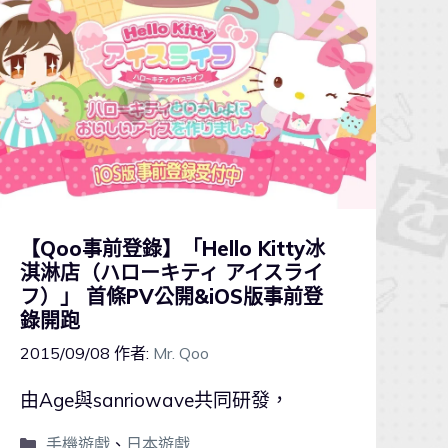
【Qoo事前登錄】「Hello Kitty冰
淇淋店（ハローキティ アイスライ
フ）」 首條PV公開&iOS版事前登
錄開跑
2015/09/08
作者:
Mr. Qoo
由Age與sanriowave共同研發，
手機遊戲
、
日本遊戲