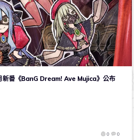
番《BanG Dream! Ave Mujica》公布
0
0