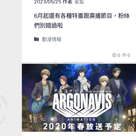
2023/05/25
作者:
星藍
6月起還有各種特番跟廣播節目，粉絲
們別錯過啦
動漫情報
0
0