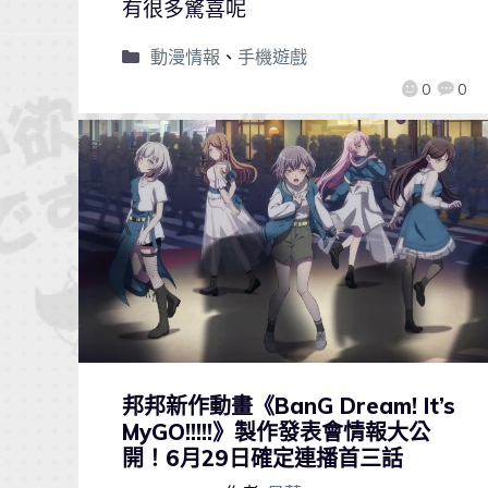
有很多驚喜呢
動漫情報
、
手機遊戲
0
0
邦邦新作動畫《BanG Dream! It’s
MyGO!!!!!》製作發表會情報大公
開！6月29日確定連播首三話