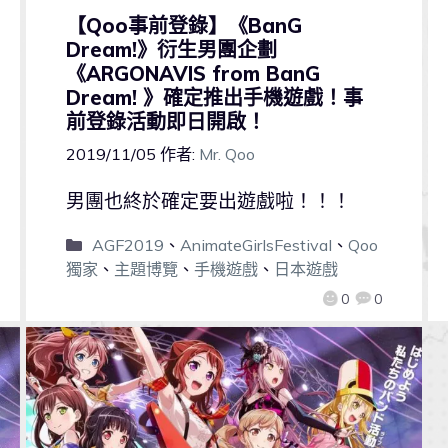
【Qoo事前登錄】《BanG
Dream!》衍生男團企劃
《ARGONAVIS from BanG
Dream! 》確定推出手機遊戲！事
前登錄活動即日開啟！
2019/11/05
作者:
Mr. Qoo
男團也終於確定要出遊戲啦！！！
AGF2019
、
AnimateGirlsFestival
、
Qoo
獨家
、
主題博覽
、
手機遊戲
、
日本遊戲
0
0