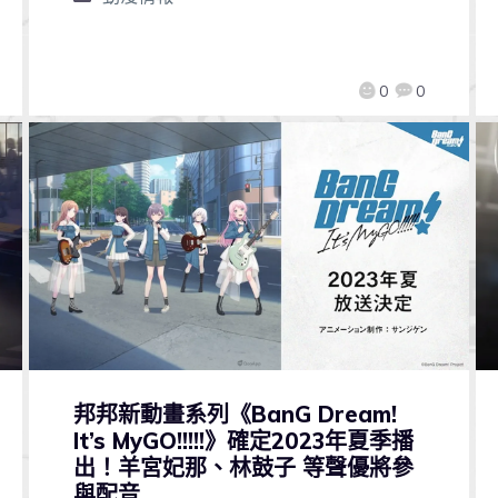
0
0
邦邦新動畫系列《BanG Dream!
It’s MyGO!!!!!》確定2023年夏季播
出！羊宮妃那、林鼓子 等聲優將參
與配音