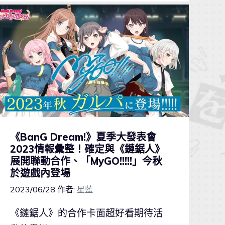
《BanG Dream!》夏季大發表會
2023情報彙整！確定與《鏈鋸人》
展開聯動合作、「MyGO!!!!!」今秋
於遊戲內登場
2023/06/28
作者:
星藍
《鏈鋸人》的合作卡面超好看期待活