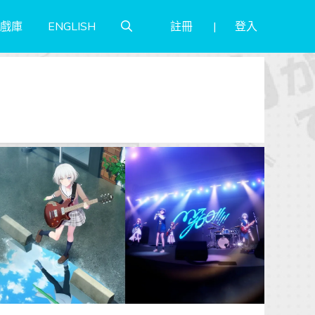
註冊
登入
戲庫
ENGLISH