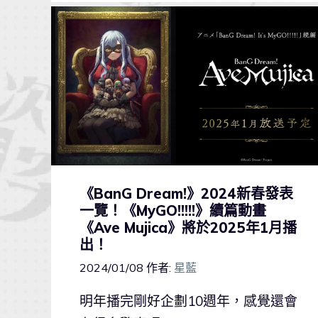
《BanG Dream!》2024新春發表
一覽！《MyGO!!!!!》續篇動畫
《Ave Mujica》將於2025年1月播
出！
2024/01/08
作者:
星藍
明年播完剛好企劃10週年，感覺還會