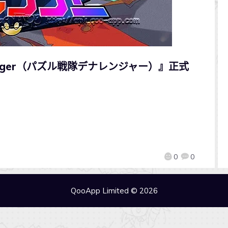
Ranger（パズル戦隊デナレンジャー）』正式
0
0
QooApp Limited © 2026