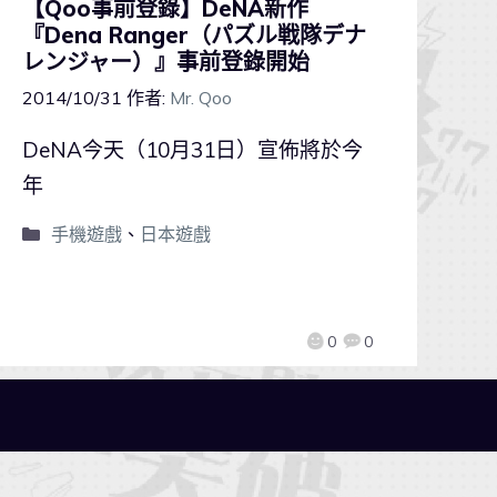
【Qoo事前登錄】DeNA新作
『Dena Ranger（パズル戦隊デナ
レンジャー）』事前登錄開始
2014/10/31
作者:
Mr. Qoo
DeNA今天（10月31日）宣佈將於今
年
手機遊戲
、
日本遊戲
0
0