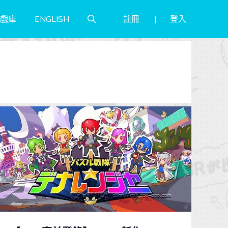
註冊
登入
戲庫
ENGLISH