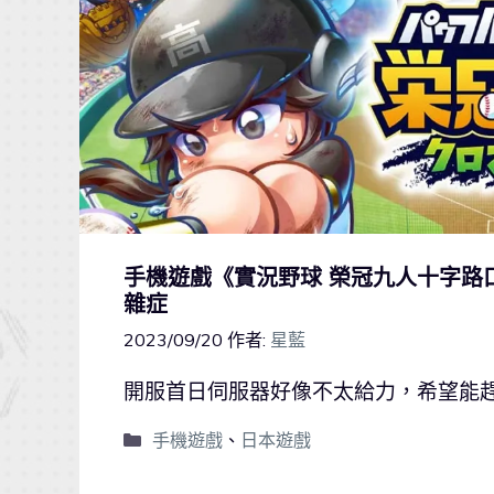
手機遊戲《實況野球 榮冠九人十字路
雜症
2023/09/20
作者:
星藍
開服首日伺服器好像不太給力，希望能
手機遊戲
、
日本遊戲