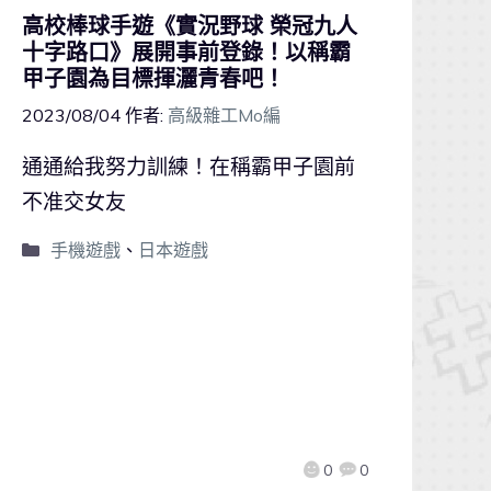
高校棒球手遊《實況野球 榮冠九人
十字路口》展開事前登錄！以稱霸
甲子園為目標揮灑青春吧！
2023/08/04
作者:
高級雜工Mo編
通通給我努力訓練！在稱霸甲子園前
不准交女友
手機遊戲
、
日本遊戲
0
0