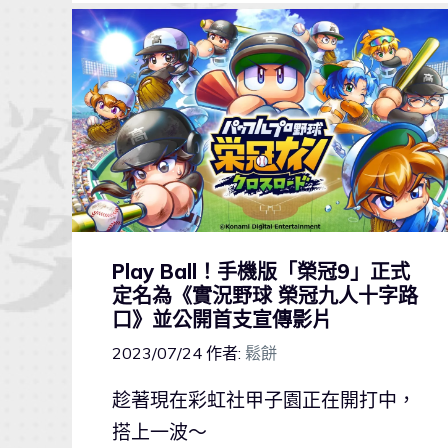
Play Ball！手機版「榮冠9」正式
定名為《實況野球 榮冠九人十字路
口》並公開首支宣傳影片
2023/07/24
作者:
鬆餅
趁著現在彩虹社甲子園正在開打中，
搭上一波～