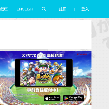
註冊
登入
戲庫
ENGLISH