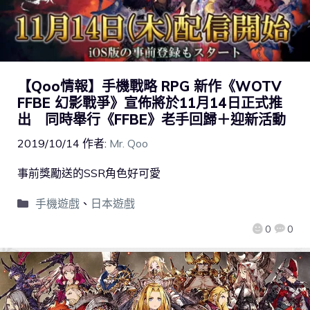
【Qoo情報】手機戰略 RPG 新作《WOTV
FFBE 幻影戰爭》宣佈將於11月14日正式推
出 同時舉行《FFBE》老手回歸＋迎新活動
2019/10/14
作者:
Mr. Qoo
事前獎勵送的SSR角色好可愛
手機遊戲
、
日本遊戲
0
0