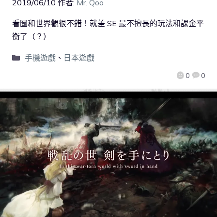
2019/06/10
作者:
Mr. Qoo
看圖和世界觀很不錯！就差 SE 最不擅長的玩法和課金平
衡了（？）
手機遊戲
、
日本遊戲
0
0