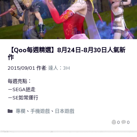
【Qoo每週精選】8月24日-8月30日人氣新
作
2015/09/01
作者:
達人：3H
每週亮點：
－SEGA迷走
－SE如常運行
專欄
、
手機遊戲
、
日本遊戲
0
0