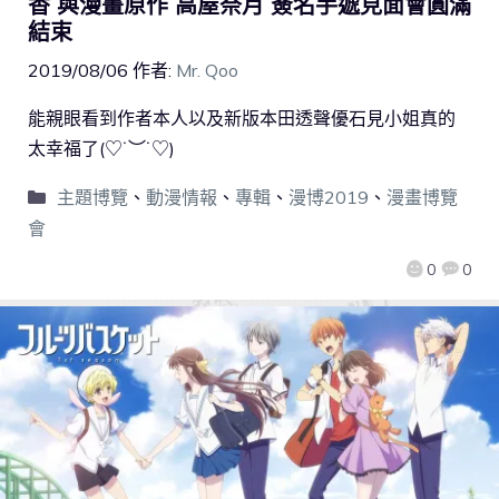
香 與漫畫原作 高屋奈月 簽名手遞見面會圓滿
結束
2019/08/06
作者:
Mr. Qoo
能親眼看到作者本人以及新版本田透聲優石見小姐真的
太幸福了(♡˙︶˙♡)
主題博覽
、
動漫情報
、
專輯
、
漫博2019
、
漫畫博覽
會
0
0