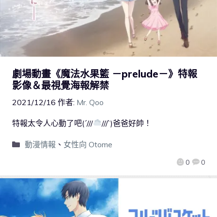
劇場動畫《魔法水果籃 －prelude－》特報
影像＆最視覺海報解禁
2021/12/16
作者:
Mr. Qoo
特報太令人心動了吧(´///
///`)爸爸好帥！
動漫情報
、
女性向 Otome
0
0