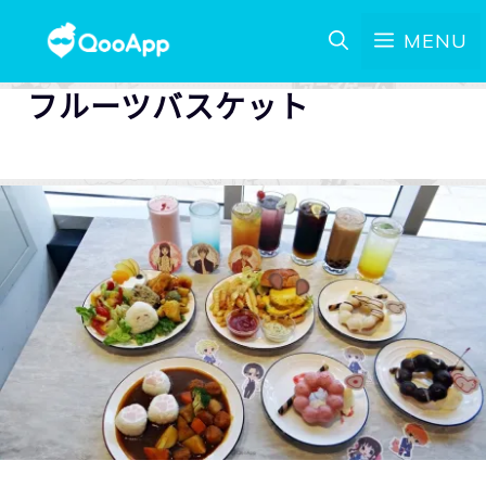
MENU
フルーツバスケット