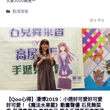
大家2020再見～
動漫情報
0
0
【Qoo心得】漫博2019：小透好可愛好可愛
好可愛！《魔法水果籃》動畫聲優 石見舞菜