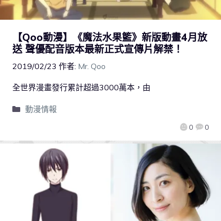
【Qoo動漫】《魔法水果籃》新版動畫4月放
送 聲優配音版本最新正式宣傳片解禁！
2019/02/23
作者:
Mr. Qoo
全世界漫畫發行累計超過3000萬本，由
動漫情報
0
0