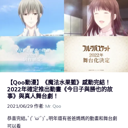
【Qoo動漫】《魔法水果籃》感動完結！
2022年確定推出動畫《今日子與勝也的故
事》與真人舞台劇！
2021/06/29
作者:
Mr. Qoo
恭喜完結｡ﾟ(ﾟ´ω`ﾟ)ﾟ｡明年還有爸爸媽媽的動畫和舞台劇
可以看