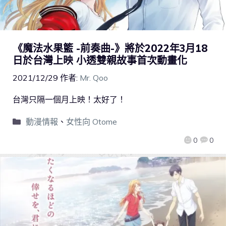
《魔法水果籃 -前奏曲-》將於2022年3月18
日於台灣上映 小透雙親故事首次動畫化
2021/12/29
作者:
Mr. Qoo
台灣只隔一個月上映！太好了！
動漫情報
、
女性向 Otome
0
0