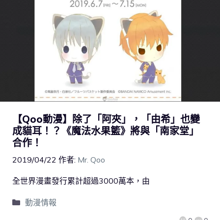
【Qoo動漫】除了「阿夾」，「由希」也變
成貓耳！？《魔法水果籃》將與「南家堂」
合作！
2019/04/22
作者:
Mr. Qoo
全世界漫畫發行累計超過3000萬本，由
動漫情報