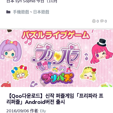
日本 syn Sophia 今日（10月
手機遊戲
、
日本遊戲
0
0
【Qoo다운로드】신작 퍼즐게임「프리파라 프
리퍼즐」Android버전 출시
2016/09/06
作者:
Elly