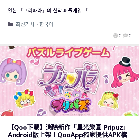
일본 「프리파라」의 신작 퍼즐게임 「
최신기사
、
한국어
0
0
【Qoo下載】消除新作「星光樂園 Pripuz」
Android版上架！QooApp獨家提供APK檔