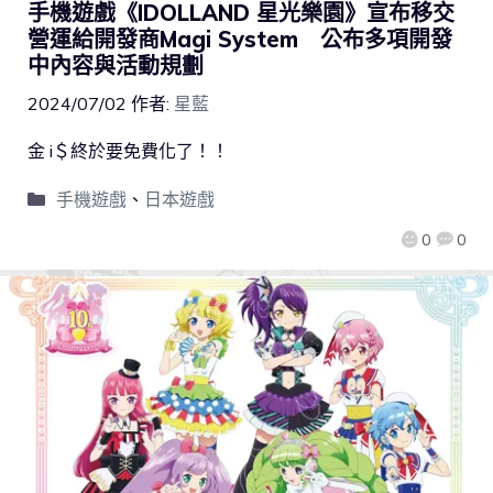
手機遊戲《IDOLLAND 星光樂園》宣布移交
營運給開發商Magi System 公布多項開發
中內容與活動規劃
2024/07/02
作者:
星藍
金 i＄終於要免費化了！！
手機遊戲
、
日本遊戲
0
0