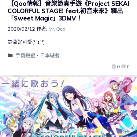
【Qoo情報】音樂節奏手遊《Project SEKAI
COLORFUL STAGE! feat.初音未來》釋出
「Sweet Magic」3DMV！
2020/02/12
作者:
Mr. Qoo
鈴醬好可愛(*´ｪ`*)
手機遊戲
、
日本遊戲
0
0