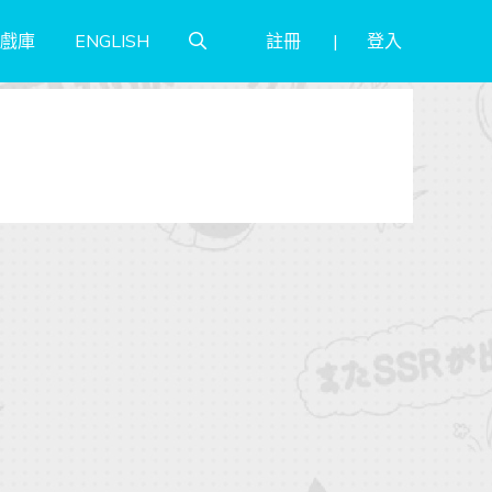
註冊
登入
戲庫
ENGLISH