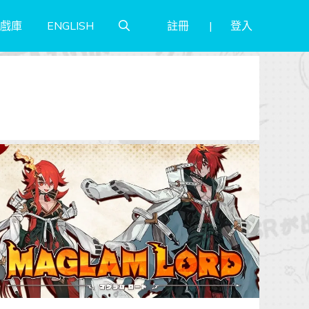
註冊
登入
戲庫
ENGLISH