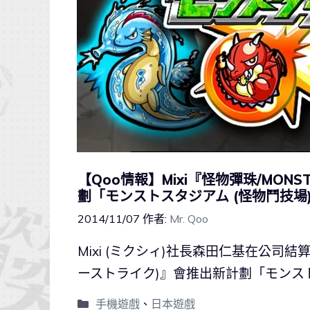
【Qoo情報】Mixi『怪物彈珠/MONS
劃「モンストスタジアム (怪物鬥技場
2014/11/07
作者:
Mr. Qoo
Mixi (ミクシィ)社長森田仁基在公司
ーストライク)』會推出新計劃「モンスト
手機遊戲
、
日本遊戲