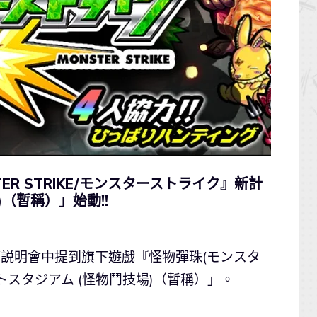
TER STRIKE/モンスターストライク』新計
)（暫稱）」始動!!
結算説明會中提到旗下遊戲『怪物彈珠(モンスタ
スタジアム (怪物鬥技場)（暫稱）」。