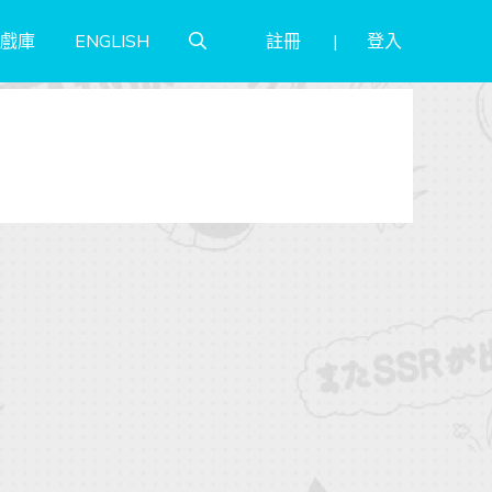
註冊
登入
戲庫
ENGLISH