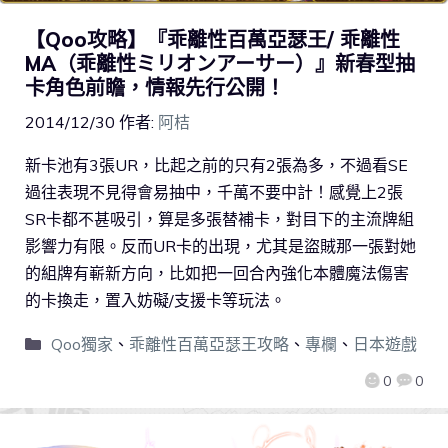
【Qoo攻略】『乖離性百萬亞瑟王/ 乖離性
MA（乖離性ミリオンアーサー）』新春型抽
卡角色前瞻，情報先行公開！
2014/12/30
作者:
阿桔
新卡池有3張UR，比起之前的只有2張為多，不過看SE
過往表現不見得會易抽中，千萬不要中計！感覺上2張
SR卡都不甚吸引，算是多張替補卡，對目下的主流牌組
影響力有限。反而UR卡的出現，尤其是盜賊那一張對她
的組牌有嶄新方向，比如把一回合內強化本體魔法傷害
的卡換走，置入妨礙/支援卡等玩法。
Qoo獨家
、
乖離性百萬亞瑟王攻略
、
專欄
、
日本遊戲
0
0