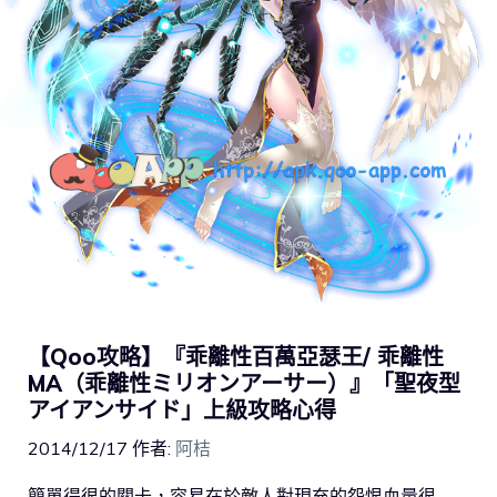
【Qoo攻略】『乖離性百萬亞瑟王/ 乖離性
MA（乖離性ミリオンアーサー）』「聖夜型
アイアンサイド」上級攻略心得
2014/12/17
作者:
阿桔
簡單得很的關卡，容易在於敵人對現充的怨恨血量很