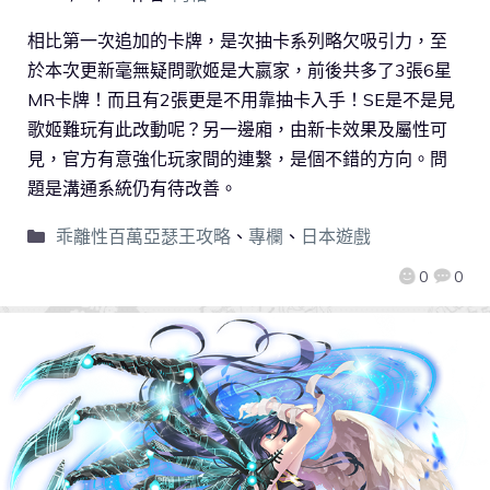
相比第一次追加的卡牌，是次抽卡系列略欠吸引力，至
於本次更新毫無疑問歌姬是大嬴家，前後共多了3張6星
MR卡牌！而且有2張更是不用靠抽卡入手！SE是不是見
歌姬難玩有此改動呢？另一邊廂，由新卡效果及屬性可
見，官方有意強化玩家間的連繫，是個不錯的方向。問
題是溝通系統仍有待改善。
乖離性百萬亞瑟王攻略
、
專欄
、
日本遊戲
0
0