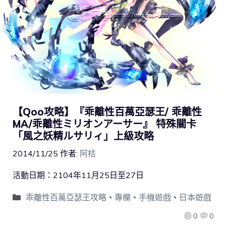
【Qoo攻略】『乖離性百萬亞瑟王/ 乖離性
MA/乖離性ミリオンアーサー』 特殊關卡
「風之妖精ルサリィ」上級攻略
2014/11/25
作者:
阿桔
活動日期：2104年11月25日至27日
乖離性百萬亞瑟王攻略
、
專欄
、
手機遊戲
、
日本遊戲
0
0