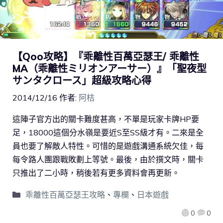
【Qoo攻略】『乖離性百萬亞瑟王/ 乖離性
MA（乖離性ミリオンアーサー）』「聖夜型
サンタクロース」超級攻略心得
2014/12/16
作者:
阿桔
這陣子官方出的關卡難度甚高，不單是玩家卡牌HP要
足，18000這個分水嶺是要近S至SS級才有。二來是全
員也要了解敵人特性。可惜的是遊戲溝通系統欠佳，每
每令路人團跟戰敗劃上等號。最後，由於撰文時，關卡
只推出了二小時，稍後若有更多資料會再更新。
乖離性百萬亞瑟王攻略
、
專欄
、
日本遊戲
0
0