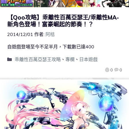
【Qoo攻略】乖離性百萬亞瑟王/乖離性MA-
新角色登場！富豪崛起的節奏！？
2014/12/01
作者:
阿桔
自遊戲登場至今不足半月，下載數已達400
乖離性百萬亞瑟王攻略
、
專欄
、
日本遊戲
0
0