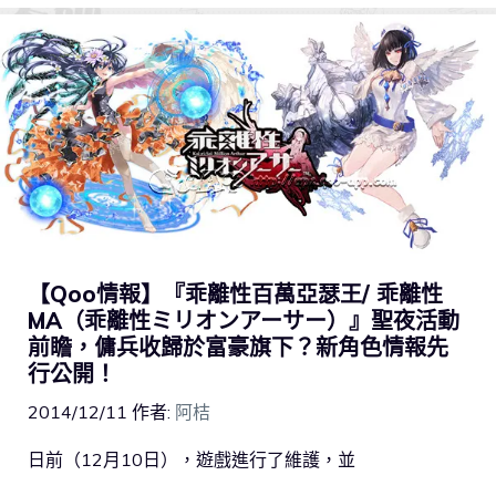
【Qoo情報】『乖離性百萬亞瑟王/ 乖離性
MA（乖離性ミリオンアーサー）』聖夜活動
前瞻，傭兵收歸於富豪旗下？新角色情報先
行公開！
2014/12/11
作者:
阿桔
日前（12月10日），遊戲進行了維護，並