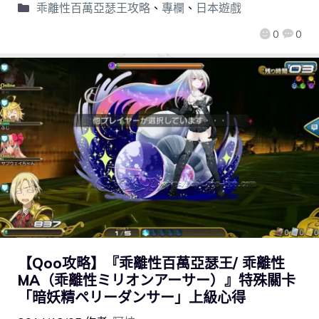
乖離性百萬亞瑟王攻略
、
專欄
、
日本遊戲
0
0
【Qoo攻略】『乖離性百萬亞瑟王/ 乖離性
MA（乖離性ミリオンアーサー）』特殊關卡
「暗妖精ペリーダンサー」上級心得