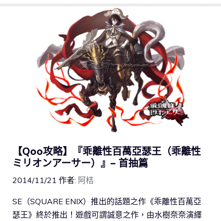
【Qoo攻略】『乖離性百萬亞瑟王（乖離性
ミリオンアーサー）』– 首抽篇
2014/11/21
作者:
阿桔
SE（SQUARE ENIX）推出的話題之作《乖離性百萬亞
瑟王》終於推出！遊戲可謂誠意之作，由水樹奈奈演繹