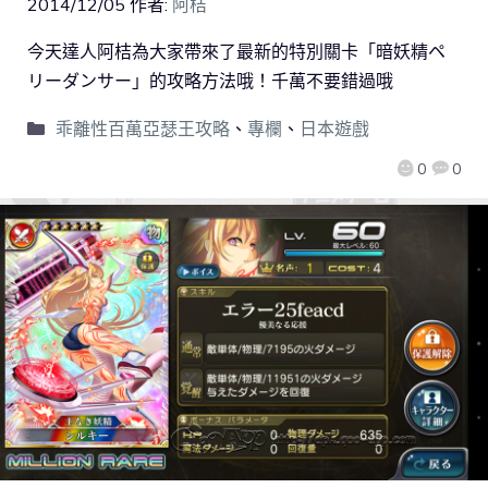
2014/12/05
作者:
阿桔
今天達人阿桔為大家帶來了最新的特別關卡「暗妖精ペ
リーダンサー」的攻略方法哦！千萬不要錯過哦
乖離性百萬亞瑟王攻略
、
專欄
、
日本遊戲
0
0