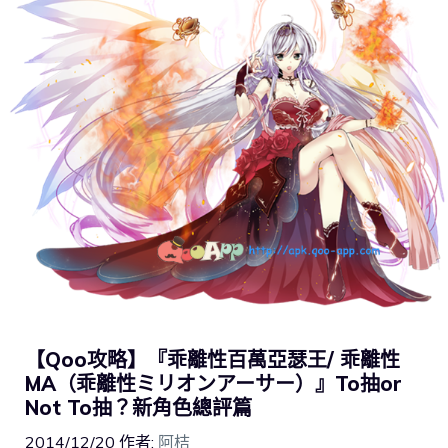
【Qoo攻略】『乖離性百萬亞瑟王/ 乖離性
MA（乖離性ミリオンアーサー）』To抽or
Not To抽？新角色總評篇
2014/12/20
作者:
阿桔