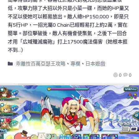
低，攻擊力除了大招以外只是小菜一碟，而她的HP量又
不足以使她可以輕易放出。敵人總HP150,000，即是只
有5行HP，一招光屬0 Chain已經輕易打上約2萬，實在
簡單。部位擊破後，敵人有機會使集氣，之後下一回合
才用「広域殲滅魔砲」打上17500魔法傷害（她根本捱
不到…）
乖離性百萬亞瑟王攻略
、
專欄
、
日本遊戲
0
0