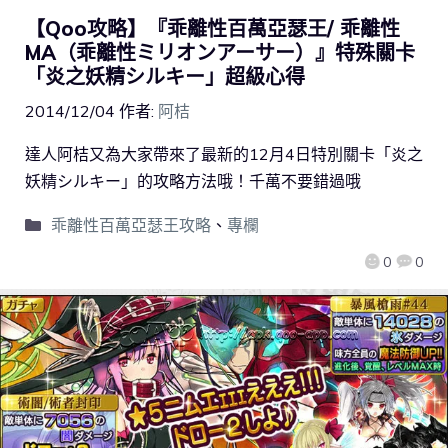
【Qoo攻略】『乖離性百萬亞瑟王/ 乖離性
MA（乖離性ミリオンアーサー）』特殊關卡
「炎之妖精シルキー」超級心得
2014/12/04
作者:
阿桔
達人阿桔又為大家帶來了最新的12月4日特別關卡「炎之
妖精シルキー」的攻略方法哦！千萬不要錯過哦
乖離性百萬亞瑟王攻略
、
專欄
0
0