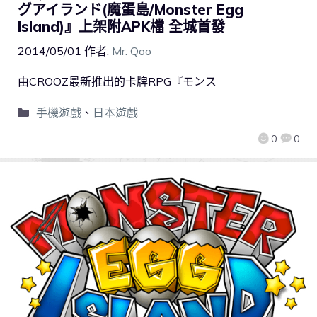
グアイランド(魔蛋島/Monster Egg
Island)』上架附APK檔 全城首發
2014/05/01
作者:
Mr. Qoo
由CROOZ最新推出的卡牌RPG『モンス
手機遊戲
、
日本遊戲
0
0