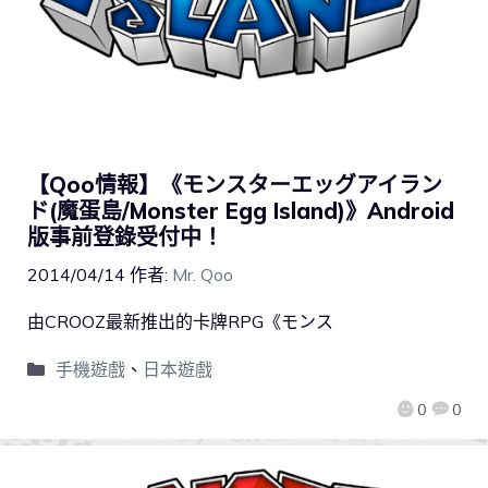
【Qoo情報】《モンスターエッグアイラン
ド(魔蛋島/Monster Egg Island)》Android
版事前登錄受付中！
2014/04/14
作者:
Mr. Qoo
由CROOZ最新推出的卡牌RPG《モンス
手機遊戲
、
日本遊戲
0
0