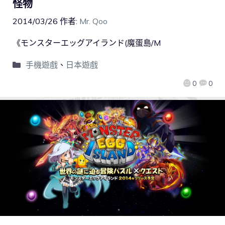
怪物
2014/03/26
作者:
Mr. Qoo
《モンスターエッグアイランド(魔蛋島/M
手機遊戲
、
日本遊戲
0
0