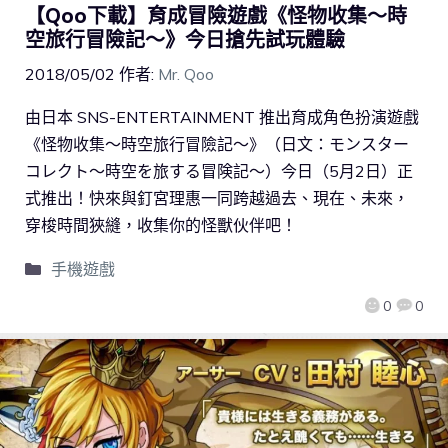
【Qoo下載】育成冒險遊戲《怪物收集～時
空旅行冒險記～》今日搶先試玩體驗
2018/05/02
作者:
Mr. Qoo
由日本 SNS-ENTERTAINMENT 推出育成角色扮演遊戲
《怪物收集～時空旅行冒險記～》（日文：モンスター
コレクト～時空を旅する冒険記～）今日（5月2日）正
式推出！快來與釘宮理惠一同跨越過去、現在、未來，
穿梭時間狹縫，收集你的怪獸伙伴吧！
手機遊戲
0
0