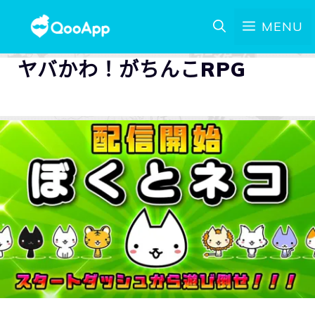
MENU
ヤバかわ！がちんこRPG