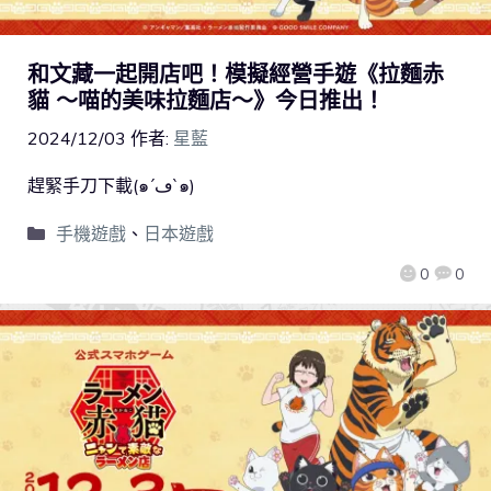
和文藏一起開店吧！模擬經營手遊《拉麵赤
貓 ～喵的美味拉麵店～》今日推出！
2024/12/03
作者:
星藍
趕緊手刀下載(๑´ڡ`๑)
手機遊戲
、
日本遊戲
0
0