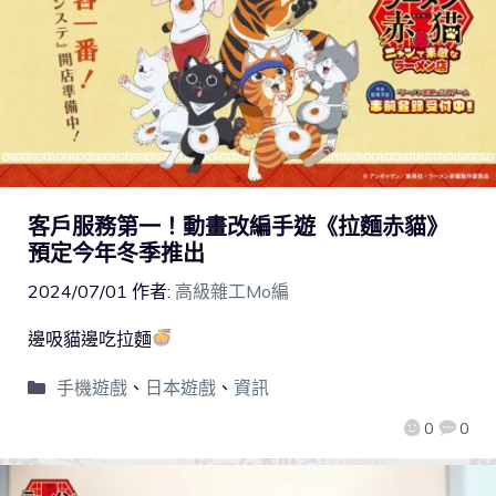
客戶服務第一！動畫改編手遊《拉麵赤貓》
預定今年冬季推出
2024/07/01
作者:
高級雜工Mo編
邊吸貓邊吃拉麵
手機遊戲
、
日本遊戲
、
資訊
0
0