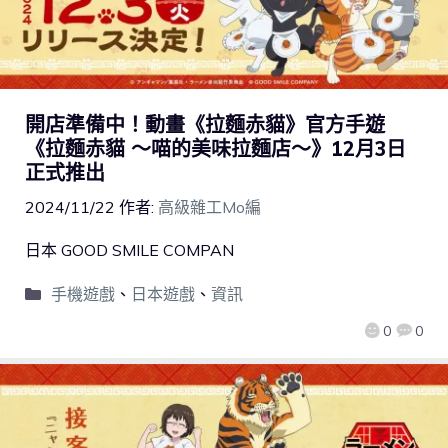
開店準備中！動畫《拉麵赤貓》官方手遊
《拉麵赤貓 ～喵的美味拉麵店～》12月3日
正式推出
2024/11/22
作者:
高級雜工Mo編
日本 GOOD SMILE COMPAN
手機遊戲
、
日本遊戲
、
資訊
0
0