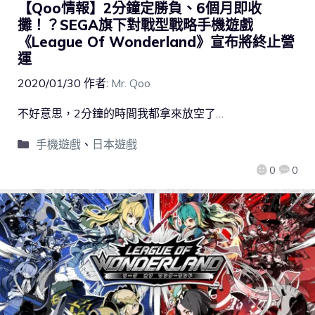
【Qoo情報】2分鐘定勝負、6個月即收
攤！？SEGA旗下對戰型戰略手機遊戲
《League Of Wonderland》宣布將終止營
運
2020/01/30
作者:
Mr. Qoo
不好意思，2分鐘的時間我都拿來放空了…
手機遊戲
、
日本遊戲
0
0