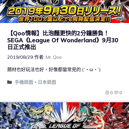
【Qoo情報】比泡麵更快的2分鐘勝負！
SEGA《League Of Wonderland》9月30
日正式推出
2019/08/29
作者:
Mr. Qoo
題材也好玩法也好，好像都蠻常見的 (´・ω・`)
手機遊戲
、
日本遊戲
0
0