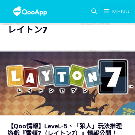
MENU
レイトン7
【Qoo情報】LeveL-5、「狼人」玩法推理
遊戲『雷頓7（レイトン7）』情報公開！