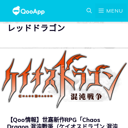
MENU
レッドドラゴン
【Qoo情報】世嘉新作RPG「Chaos
Dragon 混沌戰爭（ケイオスドラゴン 混沌