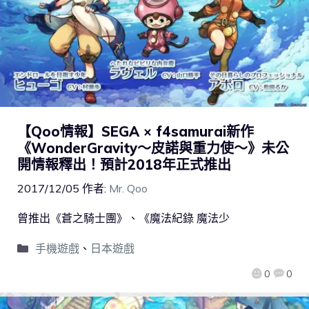
【Qoo情報】SEGA × f4samurai新作
《WonderGravity～皮諾與重力使～》未公
開情報釋出！預計2018年正式推出
2017/12/05
作者:
Mr. Qoo
曾推出《蒼之騎士團》、《魔法紀錄 魔法少
手機遊戲
、
日本遊戲
0
0