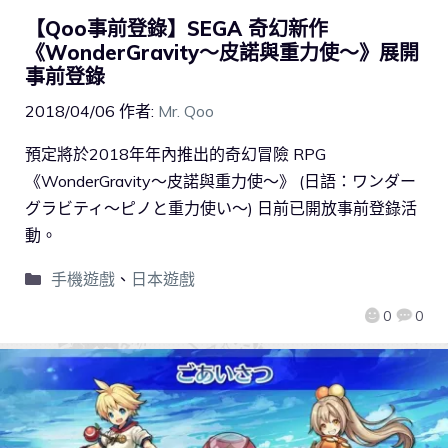
【Qoo事前登錄】SEGA 奇幻新作
《WonderGravity～皮諾與重力使～》展開
事前登錄
2018/04/06
作者:
Mr. Qoo
預定將於2018年年內推出的奇幻冒險 RPG
《WonderGravity～皮諾與重力使～》 (日語：ワンダー
グラビティ～ピノと重力使い～) 日前已開放事前登錄活
動。
手機遊戲
、
日本遊戲
0
0