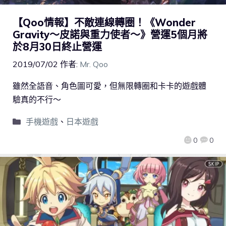
【Qoo情報】不敵連線轉圈！《Wonder
Gravity～皮諾與重力使者～》營運5個月將
於8月30日終止營運
2019/07/02
作者:
Mr. Qoo
雖然全語音、角色圖可愛，但無限轉圈和卡卡的遊戲體
驗真的不行～
手機遊戲
、
日本遊戲
0
0