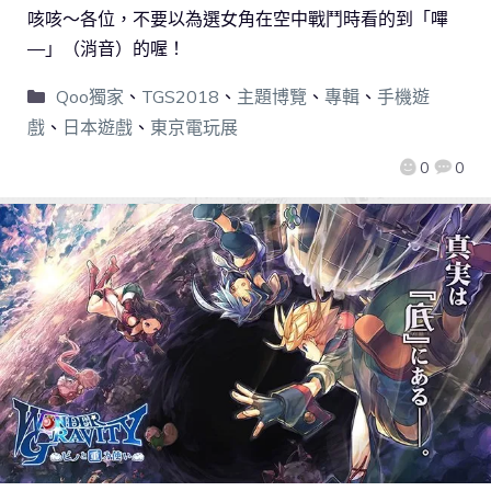
咳咳～各位，不要以為選女角在空中戰鬥時看的到「嗶
—」（消音）的喔！
Qoo獨家
、
TGS2018
、
主題博覽
、
專輯
、
手機遊
戲
、
日本遊戲
、
東京電玩展
0
0