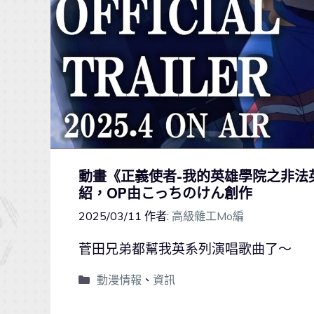
動畫《正義使者-我的英雄學院之非法
紹，OP由こっちのけん創作
2025/03/11
作者:
高級雜工Mo編
菅田兄弟都幫我英系列演唱歌曲了～
動漫情報
、
資訊