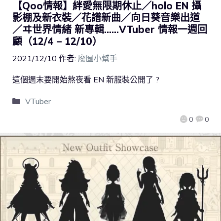
【Qoo情報】絆愛無限期休止／holo EN 攝
影棚及新衣裝／花譜新曲／向日葵音樂出道
／ヰ世界情緒 新專輯……VTuber 情報一週回
顧（12/4 – 12/10）
2021/12/10
作者:
廢圖小幫手
這個週末要開始熬夜看 EN 新服裝公開了 ?
VTuber
0
0