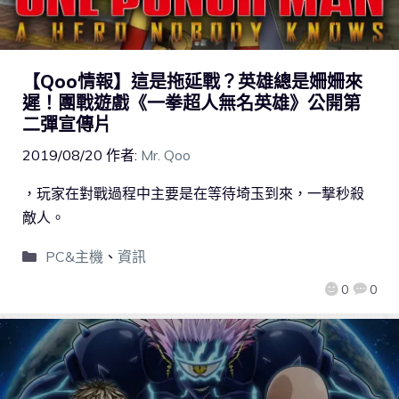
【Qoo情報】這是拖延戰？英雄總是姍姍來
遲！團戰遊戲《一拳超人無名英雄》公開第
二彈宣傳片
2019/08/20
作者:
Mr. Qoo
，玩家在對戰過程中主要是在等待埼玉到來，一撃秒殺
敵人。
PC&主機
、
資訊
0
0