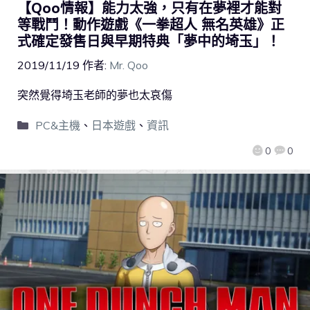
【Qoo情報】能力太強，只有在夢裡才能對
等戰鬥！動作遊戲《一拳超人 無名英雄》正
式確定發售日與早期特典「夢中的埼玉」！
2019/11/19
作者:
Mr. Qoo
突然覺得埼玉老師的夢也太哀傷
PC&主機
、
日本遊戲
、
資訊
0
0