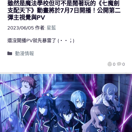
雖然是魔法學校但可不是鬧著玩的《七魔劍
支配天下》動畫將於7月7日開播！公開第二
彈主視覺與PV
2023/06/05
作者:
星藍
還沒開播PV就先暴雷了 (・・；)
動漫情報
0
0