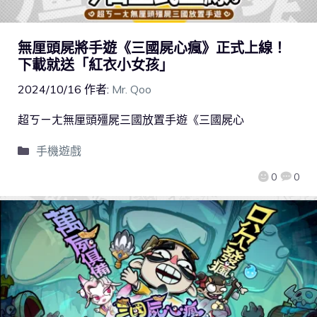
無厘頭屍將手遊《三國屍心瘋》正式上線！
下載就送「紅衣小女孩」
2024/10/16
作者:
Mr. Qoo
超ㄎㄧㄤ無厘頭殭屍三國放置手遊《三國屍心
手機遊戲
0
0