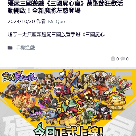
殭屍三國遊戲《三國屍心瘋》萬聖節狂歡活
動開啟！全新魔將左慈登場
2024/10/30
作者:
Mr. Qoo
超ㄎㄧㄤ無厘頭殭屍三國放置手遊《三國屍心
手機遊戲
0
0