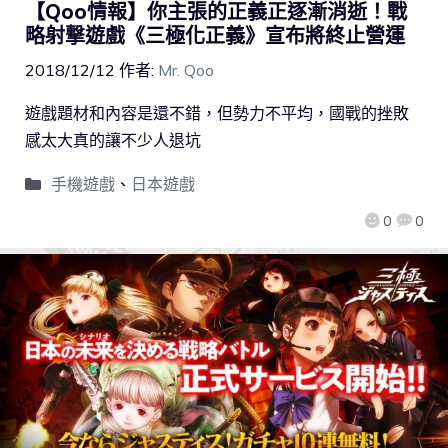
【Qoo情報】你主張的正義正逐漸消逝！戰
略射撃遊戲《三極化正義》宣布將終止營運
2018/12/12
作者:
Mr. Qoo
遊戲題材和內容是還不錯，但勢力不平均，國戰的挫敗
感太大真的讓不少人退坑
手機遊戲
、
日本遊戲
0
0