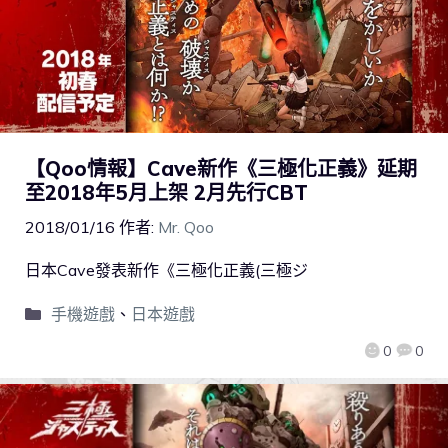
【Qoo情報】Cave新作《三極化正義》延期
至2018年5月上架 2月先行CBT
2018/01/16
作者:
Mr. Qoo
日本Cave發表新作《三極化正義(三極ジ
手機遊戲
、
日本遊戲
0
0