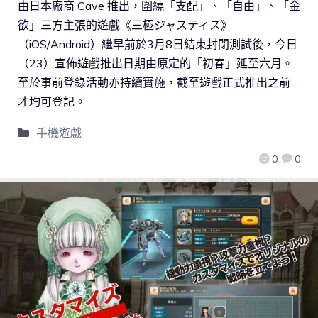
由日本廠商 Cave 推出，圍繞「支配」、「自由」、「金
欲」三方主張的遊戲《三極ジャスティス》
（iOS/Android）繼早前於3月8日結束封閉測試後，今日
（23）宣佈遊戲推出日期由原定的「初春」延至六月。
至於事前登錄活動亦持續實施，截至遊戲正式推出之前
才均可登記。
手機遊戲
0
0