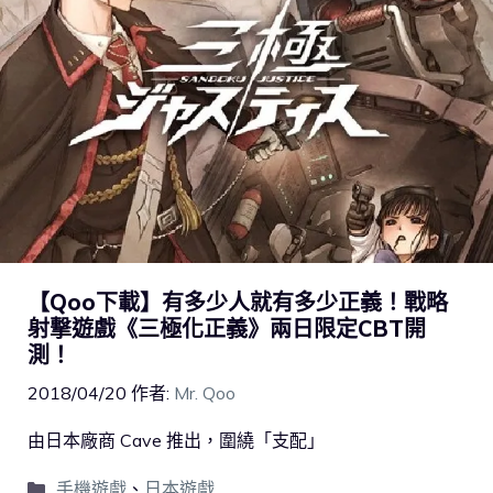
【Qoo下載】有多少人就有多少正義！戰略
射撃遊戲《三極化正義》兩日限定CBT開
測！
2018/04/20
作者:
Mr. Qoo
由日本廠商 Cave 推出，圍繞「支配」
手機遊戲
、
日本遊戲