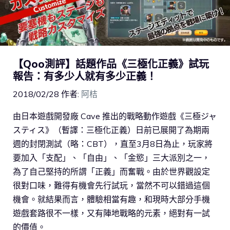
【Qoo測評】話題作品《三極化正義》試玩
報告：有多少人就有多少正義！
2018/02/28
作者:
阿桔
由日本遊戲開發廠 Cave 推出的戰略動作遊戲《三極ジャ
スティス》（暫譯：三極化正義）日前已展開了為期兩
週的封閉測試（略：CBT），直至3月8日為止，玩家將
要加入「支配」、「自由」、「金慾」三大派別之一，
為了自己堅持的所謂「正義」而奮戰。由於世界觀設定
很對口味，難得有機會先行試玩，當然不可以錯過這個
機會。就結果而言，體驗相當有趣，和現時大部分手機
遊戲套路很不一樣，又有陣地戰略的元素，絕對有一試
的價值。