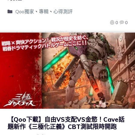
Qoo獨家
、
專輯
、
心得測評
0
0
【Qoo下載】自由VS支配VS金慾！Cave話
題新作《三極化正義》CBT測試限時開跑