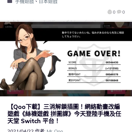
手機遊戲
、
日本遊戲
0
0
【Qoo下載】三消解鎖插圖！網絡動畫改編
遊戲《絲襪遊戲 拼圖課》今天登陸手機及任
天堂 Switch 平台！
2021/04/22
作者:
Mr. Qoo