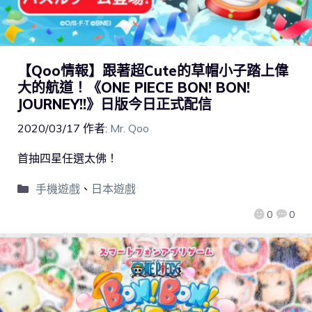
【Qoo情報】跟著超Cute的草帽小子踏上偉
大的航道！《ONE PIECE BON! BON!
JOURNEY!!》日版今日正式配信
2020/03/17
作者:
Mr. Qoo
首抽四星任選太佛！
手機遊戲
、
日本遊戲
0
0