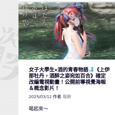
女子大學生×酒的青春物語
《上伊
那牡丹，酒醉之姿宛如百合》確定
改編電視動畫！公開前導視覺海報
＆概念影片！
2025/03/12
作者:
鬆餅
喝起來～