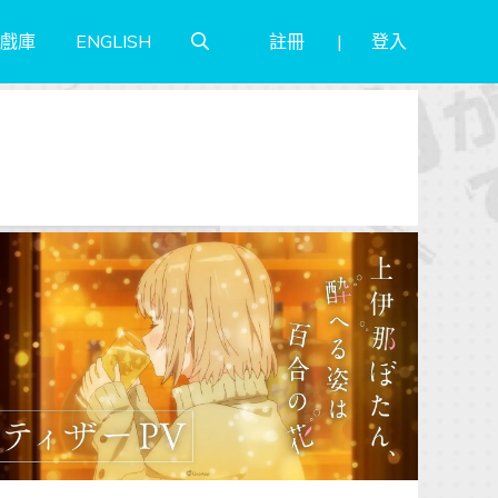
註冊
登入
戲庫
ENGLISH