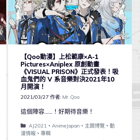
【Qoo動漫】上松範康×A-1
Pictures×Aniplex 原創動畫
《VISUAL PRISON》正式發表！吸
血鬼們的 V 系音樂對決2021年10
月開演！
2021/03/27
作者:
Mr. Qoo
這個陣容……！好期待音樂！
AJ2021
、
AnimeJapan
、
主題博覽
、
動
漫情報
、
專輯