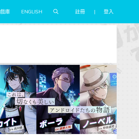
註冊
登入
戲庫
ENGLISH