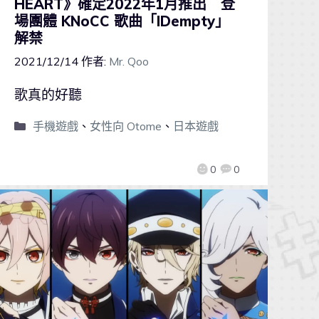
HEART》確定2022年1月推出 登
場團體 KNoCC 歌曲「IDempty」
解禁
2021/12/14
作者:
Mr. Qoo
歌真的好聽
手機遊戲
、
女性向 Otome
、
日本遊戲
0
0