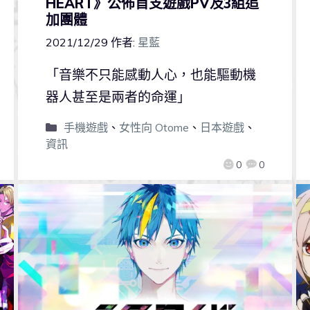
HEART》公佈首支遊戲PV及3組追
加團體
2021/12/29
作者:
星藍
「音樂不只能感動人心，也能驅動機
器人甚至是兩者的命運」
手機遊戲
、
女性向 Otome
、
日本遊戲
、
資訊
0
0