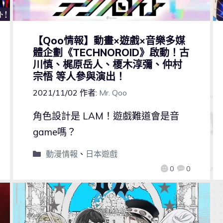
【Qoo情報】動畫×遊戲×音樂多媒
體企劃《TECHNOROID》啟動！古
川慎、梶原岳人、榎木淳彌、仲村
宗悟 等人參與演出！
2021/11/02
作者:
Mr. Qoo
角色設計是 LAM！遊戲難道會是音
game嗎？
動漫情報
、
日本遊戲
0
0