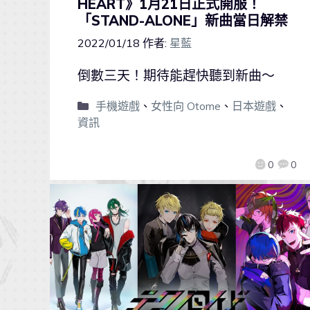
HEART》1月21日正式開服！
「STAND-ALONE」新曲當日解禁
2022/01/18
作者:
星藍
倒數三天！期待能趕快聽到新曲～
手機遊戲
、
女性向 Otome
、
日本遊戲
、
資訊
0
0