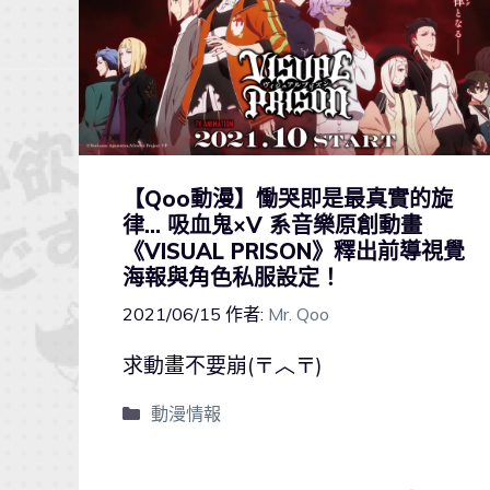
【Qoo動漫】慟哭即是最真實的旋
律… 吸血鬼×V 系音樂原創動畫
《VISUAL PRISON》釋出前導視覺
海報與角色私服設定！
2021/06/15
作者:
Mr. Qoo
求動畫不要崩(〒︿〒)
動漫情報