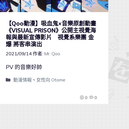
【Qoo動漫】吸血鬼×音樂原創動畫
《VISUAL PRISON》公開主視覺海
報與最新宣傳影片 視覺系樂團 金
爆 將客串演出
2021/09/14
作者:
Mr. Qoo
PV 的音樂好帥
動漫情報
、
女性向 Otome
0
0