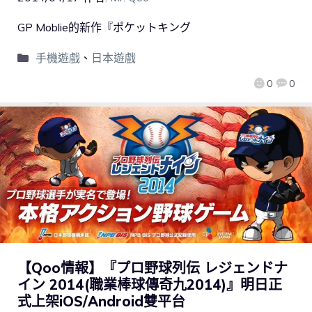
GP Moblie的新作『ポケットキング
手機遊戲
、
日本遊戲
0
0
【Qoo情報】『プロ野球列伝 レジェンドナ
イン 2014(職業棒球傳奇九2014)』明日正
式上架iOS/Android雙平台