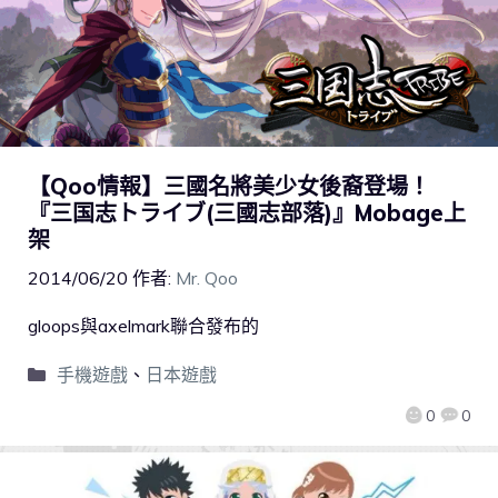
【Qoo情報】三國名將美少女後裔登場！
『三国志トライブ(三國志部落)』Mobage上
架
2014/06/20
作者:
Mr. Qoo
gloops與axelmark聯合發布的
手機遊戲
、
日本遊戲
0
0