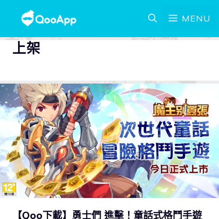
MENU
上架
【Qoo下載】勇士們 進擊！童話式格鬥手遊