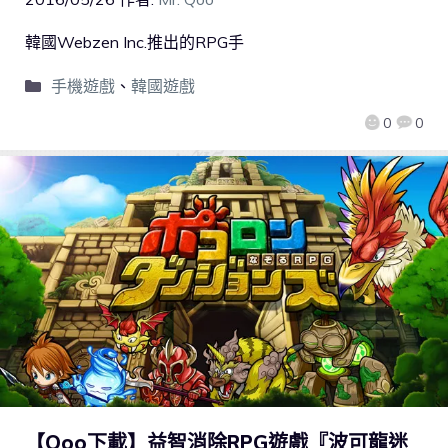
韓國Webzen Inc.推出的RPG手
手機遊戲
、
韓國遊戲
0
0
【Qoo下載】益智消除RPG遊戲『波可龍迷