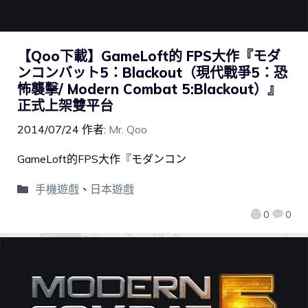
【Qoo下載】GameLoft的 FPS大作『モダ
ンコンバット5：Blackout（現代戰爭5：恐
怖襲擊/ Modern Combat 5:Blackout）』
正式上架雙平台
2014/07/24
作者:
Mr. Qoo
GameLoft的FPS大作『モダンコン
手機遊戲
、
日本遊戲
0
0