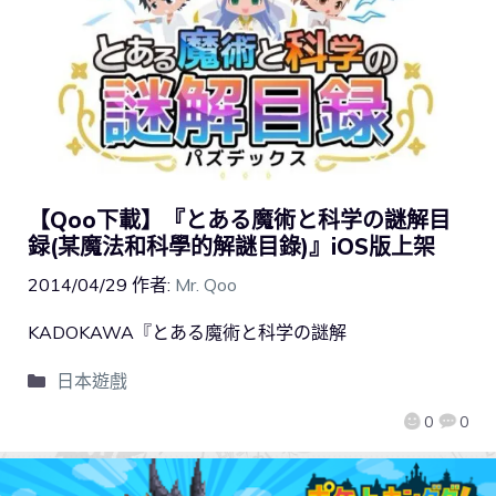
【Qoo下載】『とある魔術と科学の謎解目
録(某魔法和科學的解謎目錄)』iOS版上架
2014/04/29
作者:
Mr. Qoo
KADOKAWA『とある魔術と科学の謎解
日本遊戲
0
0