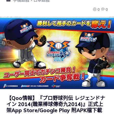
手機遊戲
、
日本遊戲
0
0
【Qoo情報】『プロ野球列伝 レジェンドナ
イン 2014(職業棒球傳奇九2014)』正式上
架App Store/Google Play 附APK檔下載