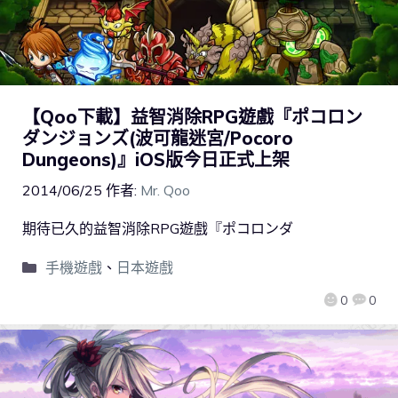
【Qoo下載】益智消除RPG遊戲『ポコロン
ダンジョンズ(波可龍迷宮/Pocoro
Dungeons)』iOS版今日正式上架
2014/06/25
作者:
Mr. Qoo
期待已久的益智消除RPG遊戲『ポコロンダ
手機遊戲
、
日本遊戲
0
0