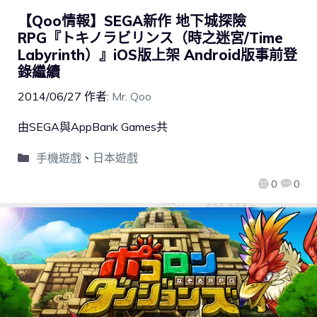
【Qoo情報】SEGA新作 地下城探險
RPG『トキノラビリンス（時之迷宮/Time
Labyrinth）』iOS版上架 Android版事前登
錄繼續
2014/06/27
作者:
Mr. Qoo
由SEGA與AppBank Games共
手機遊戲
、
日本遊戲
0
0