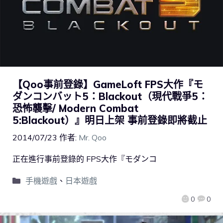
【Qoo事前登錄】GameLoft FPS大作『モ
ダンコンバット5：Blackout（現代戰爭5：
恐怖襲擊/ Modern Combat
5:Blackout）』明日上架 事前登錄即將截止
2014/07/23
作者:
Mr. Qoo
正在進行事前登錄的 FPS大作『モダンコ
手機遊戲
、
日本遊戲
0
0