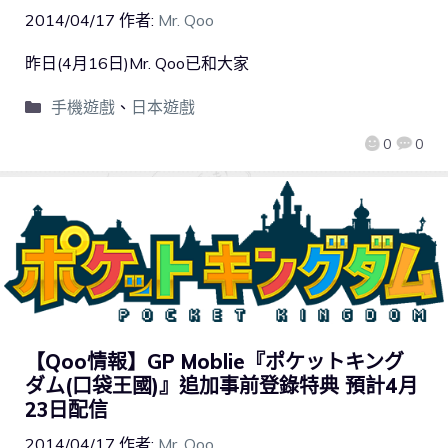
2014/04/17
作者:
Mr. Qoo
昨日(4月16日)Mr. Qoo已和大家
手機遊戲
、
日本遊戲
0
0
【Qoo情報】GP Moblie『ポケットキング
ダム(口袋王國)』追加事前登錄特典 預計4月
23日配信
2014/04/17
作者:
Mr. Qoo