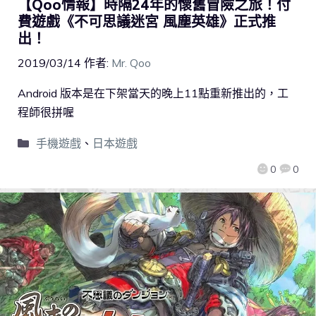
【Qoo情報】時隔24年的懷舊冒險之旅！付
費遊戲《不可思議迷宮 風塵英雄》正式推
出！
2019/03/14
作者:
Mr. Qoo
Android 版本是在下架當天的晚上11點重新推出的，工
程師很拼喔
手機遊戲
、
日本遊戲
0
0