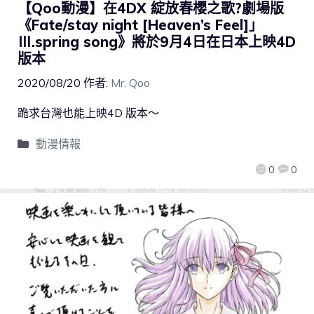
【Qoo動漫】在4DX 綻放春櫻之歌?劇場版
《Fate/stay night [Heaven’s Feel]」
Ⅲ.spring song》將於9月4日在日本上映4D
版本
2020/08/20
作者:
Mr. Qoo
跪求台灣也能上映4D 版本～
動漫情報
0
0