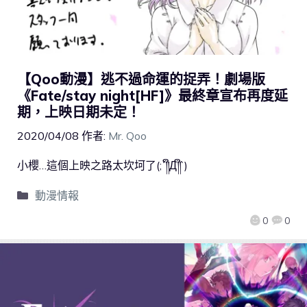
【Qoo動漫】逃不過命運的捉弄！劇場版
《Fate/stay night[HF]》最終章宣布再度延
期，上映日期未定！
2020/04/08
作者:
Mr. Qoo
小櫻…這個上映之路太坎坷了(;´༎ຶД༎ຶ`)
動漫情報
0
0