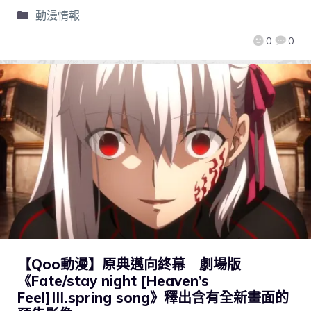
動漫情報
0
0
【Qoo動漫】原典邁向終幕 劇場版
《Fate/stay night [Heaven’s
Feel]Ⅲ.spring song》釋出含有全新畫面的