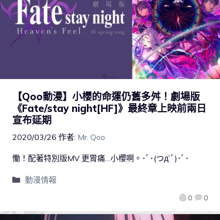
【Qoo動漫】小櫻的命運仍舊多舛！劇場版
《Fate/stay night[HF]》最終章上映前兩日
宣布延期
2020/03/26
作者:
Mr. Qoo
慟！配著特別版MV 更胃痛…小櫻啊。･ﾟ･(つд`ﾟ)･ﾟ･
動漫情報
0
0