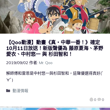
【Qoo動漫】動畫《真・中華一番！》確定
10月11日放送！新版聲優為 藤原夏海、茅野
愛衣、中村悠一 與 杉田智和！
2019/09/02
作者:
Mr. Qoo
解師傅和雷恩是中村悠一與杉田智和，這聲優選得真好(ﾟ
∀ﾟ)
動漫情報
0
0