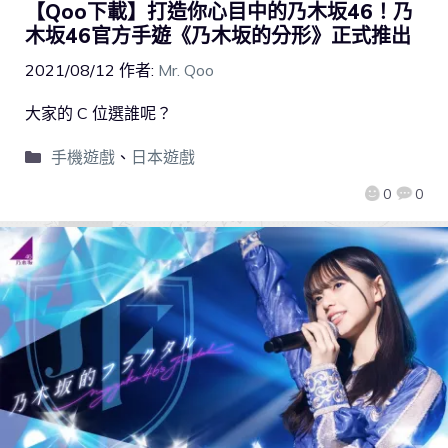
【Qoo下載】打造你心目中的乃木坂46！乃
木坂46官方手遊《乃木坂的分形》正式推出
2021/08/12
作者:
Mr. Qoo
大家的 C 位選誰呢？
手機遊戲
、
日本遊戲
0
0