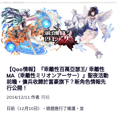
【Qoo情報】『乖離性百萬亞瑟王/ 乖離性
MA（乖離性ミリオンアーサー）』聖夜活動
前瞻，傭兵收歸於富豪旗下？新角色情報先
行公開！
2014/12/11
作者:
阿桔
日前（12月10日），遊戲進行了維護，並