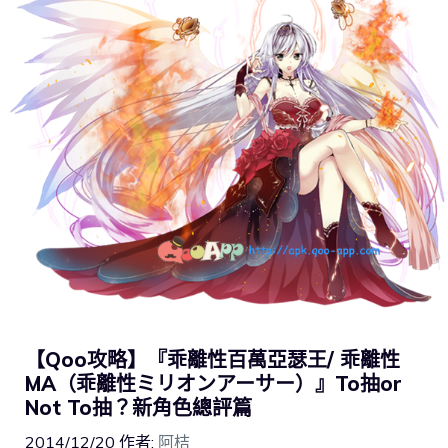
【Qoo攻略】『乖離性百萬亞瑟王/ 乖離性
MA（乖離性ミリオンアーサー）』To抽or
Not To抽？新角色總評篇
2014/12/20
作者:
阿桔