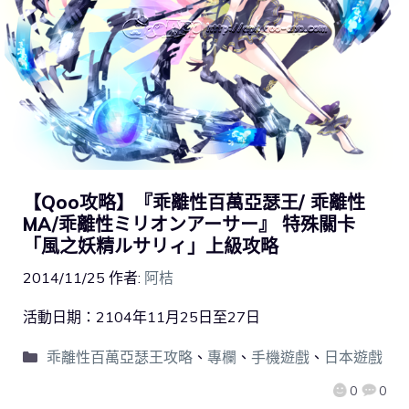
【Qoo攻略】『乖離性百萬亞瑟王/ 乖離性
MA/乖離性ミリオンアーサー』 特殊關卡
「風之妖精ルサリィ」上級攻略
2014/11/25
作者:
阿桔
活動日期：2104年11月25日至27日
乖離性百萬亞瑟王攻略
、
專欄
、
手機遊戲
、
日本遊戲
0
0