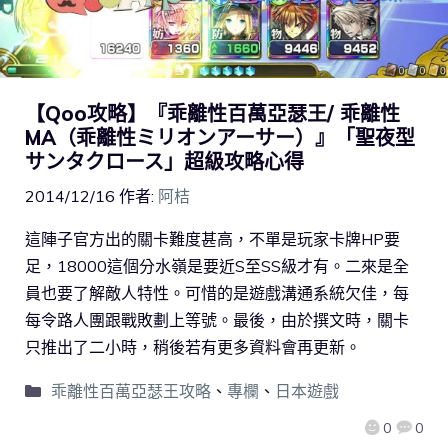
【Qoo攻略】『乖離性百萬亞瑟王/ 乖離性
MA（乖離性ミリオンアーサー）』「聖夜型
サンタクロース」超級攻略心得
2014/12/16
作者:
阿桔
這陣子官方出的關卡難度甚高，不單是玩家卡牌HP要
足，18000這個分水嶺是要近S至SS級才有。二來是全
員也要了解敵人特性。可惜的是遊戲溝通系統欠佳，每
每令路人團跟戰敗劃上等號。最後，由於撰文時，關卡
只推出了二小時，稍後若有更多資料會再更新。
乖離性百萬亞瑟王攻略
、
專欄
、
日本遊戲
0
0