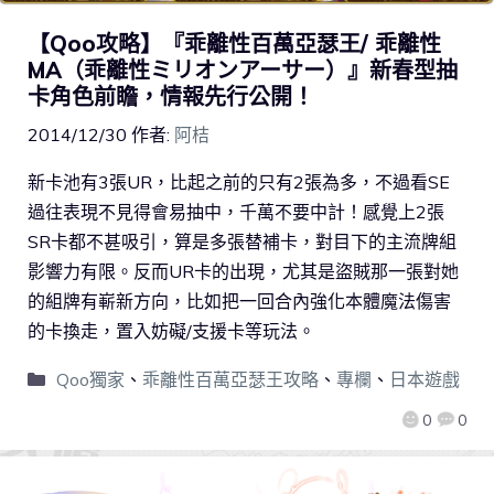
【Qoo攻略】『乖離性百萬亞瑟王/ 乖離性
MA（乖離性ミリオンアーサー）』新春型抽
卡角色前瞻，情報先行公開！
2014/12/30
作者:
阿桔
新卡池有3張UR，比起之前的只有2張為多，不過看SE
過往表現不見得會易抽中，千萬不要中計！感覺上2張
SR卡都不甚吸引，算是多張替補卡，對目下的主流牌組
影響力有限。反而UR卡的出現，尤其是盜賊那一張對她
的組牌有嶄新方向，比如把一回合內強化本體魔法傷害
的卡換走，置入妨礙/支援卡等玩法。
Qoo獨家
、
乖離性百萬亞瑟王攻略
、
專欄
、
日本遊戲
0
0