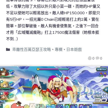
低，攻擊力除了大招以外只是小菜一碟，而她的HP量又
不足以使她可以輕易放出。敵人總HP150,000，即是只
有5行HP，一招光屬0 Chain已經輕易打上約2萬，實在
簡單。部位擊破後，敵人有機會使集氣，之後下一回合
才用「広域殲滅魔砲」打上17500魔法傷害（她根本捱
不到…）
乖離性百萬亞瑟王攻略
、
專欄
、
日本遊戲
0
0