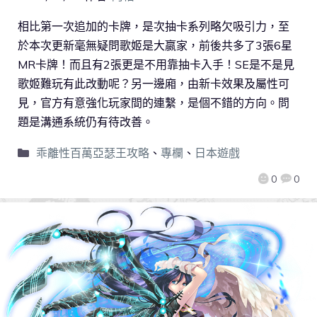
相比第一次追加的卡牌，是次抽卡系列略欠吸引力，至
於本次更新毫無疑問歌姬是大嬴家，前後共多了3張6星
MR卡牌！而且有2張更是不用靠抽卡入手！SE是不是見
歌姬難玩有此改動呢？另一邊廂，由新卡效果及屬性可
見，官方有意強化玩家間的連繫，是個不錯的方向。問
題是溝通系統仍有待改善。
乖離性百萬亞瑟王攻略
、
專欄
、
日本遊戲
0
0