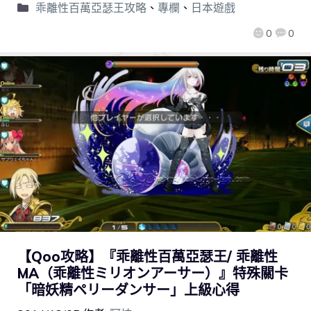
乖離性百萬亞瑟王攻略
、
專欄
、
日本遊戲
0
0
【Qoo攻略】『乖離性百萬亞瑟王/ 乖離性
MA（乖離性ミリオンアーサー）』特殊關卡
「暗妖精ペリーダンサー」上級心得