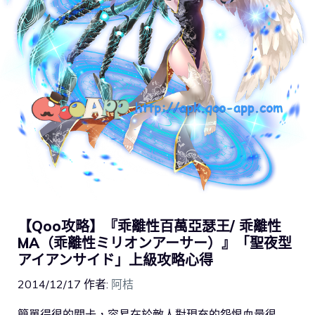
【Qoo攻略】『乖離性百萬亞瑟王/ 乖離性
MA（乖離性ミリオンアーサー）』「聖夜型
アイアンサイド」上級攻略心得
2014/12/17
作者:
阿桔
簡單得很的關卡，容易在於敵人對現充的怨恨血量很