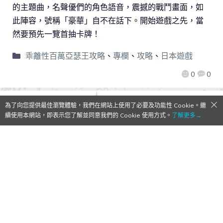
的主題曲，名聲優們的角色語音，震撼的戰鬥畫面，如
此陣容，號稱「豪華」自不在話下。開始遊戲之先，當
然要預先一覽首抽卡牌！
乖離性百萬亞瑟王攻略
、
專欄
、
攻略
、
日本遊戲
0
0
為了向您提供最佳瀏覽體驗，我們在網站上使用了必要及功能性 Cookie。繼
續使用本網站，即表示您了解並同意我們的 Cookie 使用方式。
了解更多→