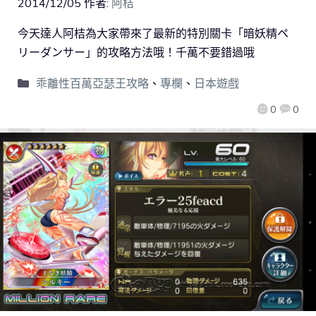
2014/12/05
作者:
阿桔
今天達人阿桔為大家帶來了最新的特別關卡「暗妖精ペ
リーダンサー」的攻略方法哦！千萬不要錯過哦
乖離性百萬亞瑟王攻略
、
專欄
、
日本遊戲
0
0