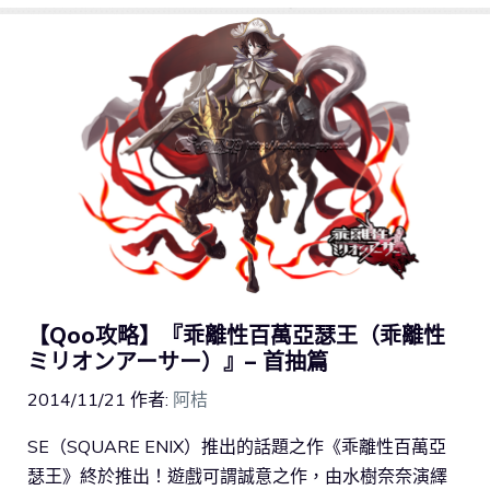
【Qoo攻略】『乖離性百萬亞瑟王（乖離性
ミリオンアーサー）』– 首抽篇
2014/11/21
作者:
阿桔
SE（SQUARE ENIX）推出的話題之作《乖離性百萬亞
瑟王》終於推出！遊戲可謂誠意之作，由水樹奈奈演繹