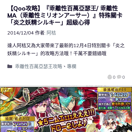
【Qoo攻略】『乖離性百萬亞瑟王/ 乖離性
MA（乖離性ミリオンアーサー）』特殊關卡
「炎之妖精シルキー」超級心得
2014/12/04
作者:
阿桔
達人阿桔又為大家帶來了最新的12月4日特別關卡「炎之
妖精シルキー」的攻略方法哦！千萬不要錯過哦
乖離性百萬亞瑟王攻略
、
專欄
0
0