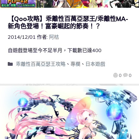
【Qoo攻略】乖離性百萬亞瑟王/乖離性MA-
新角色登場！富豪崛起的節奏！？
2014/12/01
作者:
阿桔
自遊戲登場至今不足半月，下載數已達400
乖離性百萬亞瑟王攻略
、
專欄
、
日本遊戲
0
0