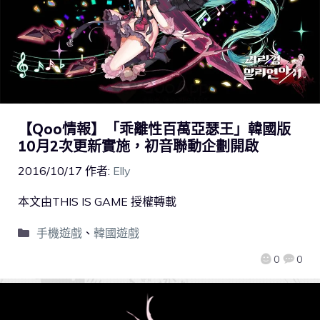
【Qoo情報】「乖離性百萬亞瑟王」韓國版
10月2次更新實施，初音聯動企劃開啟
2016/10/17
作者:
Elly
本文由THIS IS GAME 授權轉載
手機遊戲
、
韓國遊戲
0
0