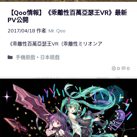
【Qoo情報】《乖離性百萬亞瑟王VR》最新
PV公開
2017/04/18
作者:
Mr. Qoo
《乖離性百萬亞瑟王VR（乖離性ミリオンア
手機遊戲
、
日本遊戲
0
0