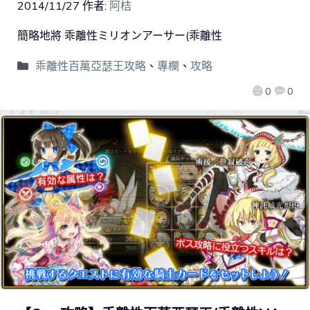
2014/11/27
作者:
阿桔
簡略地將 乖離性ミリオンアーサー(乖離性
乖離性百萬亞瑟王攻略
、
專欄
、
攻略
0
0