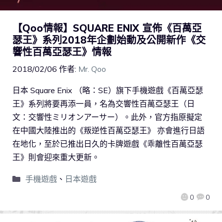
【Qoo情報】SQUARE ENIX 宣佈《百萬亞
瑟王》系列2018年企劃始動及公開新作《交
響性百萬亞瑟王》情報
2018/02/06
作者:
Mr. Qoo
日本 Square Enix （略：SE）旗下手機遊戲《百萬亞瑟
王》系列將要再添一員，名為交響性百萬亞瑟王（日
文：交響性ミリオンアーサー）。此外，官方指原擬定
在中國大陸推出的《叛逆性百萬亞瑟王》 亦會進行日語
在地化，至於已推出日久的卡牌遊戲《乖離性百萬亞瑟
王》則會迎來重大更新。
手機遊戲
、
日本遊戲
0
0