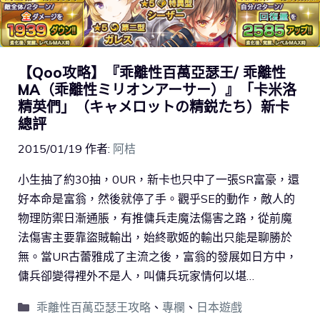
【Qoo攻略】『乖離性百萬亞瑟王/ 乖離性
MA（乖離性ミリオンアーサー）』「卡米洛
精英們」（キャメロットの精鋭たち）新卡
總評
2015/01/19
作者:
阿桔
小生抽了約30抽，0UR，新卡也只中了一張SR富豪，還
好本命是富翁，然後就停了手。觀乎SE的動作，敵人的
物理防禦日漸通脹，有推傭兵走魔法傷害之路，從前魔
法傷害主要靠盜賊輸出，始終歌姬的輸出只能是聊勝於
無。當UR古蕾雅成了主流之後，富翁的發展如日方中，
傭兵卻變得裡外不是人，叫傭兵玩家情何以堪…
乖離性百萬亞瑟王攻略
、
專欄
、
日本遊戲