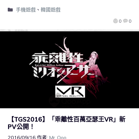
手機遊戲
、
韓國遊戲
0
0
【TGS2016】「乖離性百萬亞瑟王VR」新
PV公開！
2016/09/16
作者:
Mr. Qoo