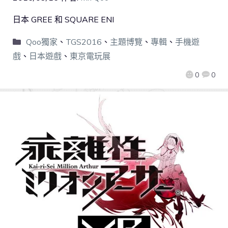
日本 GREE 和 SQUARE ENI
Qoo獨家
、
TGS2016
、
主題博覽
、
專輯
、
手機遊
戲
、
日本遊戲
、
東京電玩展
0
0