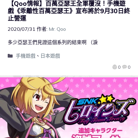
【Qoo情報】百萬亞瑟王全軍覆沒！手機遊
戲《乖離性百萬亞瑟王》宣布將於9月30日終
止營運
2020/07/31
作者:
Mr. Qoo
多少亞瑟王們見證這個系列的結束啊 （淚
手機遊戲
、
日本遊戲
0
0