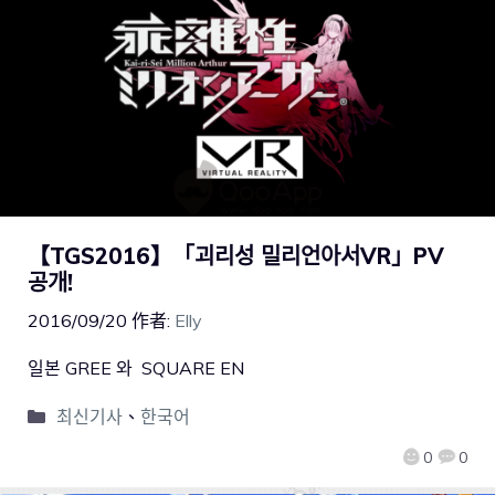
【TGS2016】「괴리성 밀리언아서VR」PV
공개!
2016/09/20
作者:
Elly
일본 GREE 와 SQUARE EN
최신기사
、
한국어
0
0