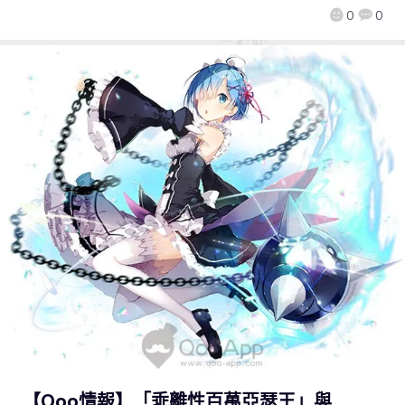
0
0
【Qoo情報】「乖離性百萬亞瑟王」與