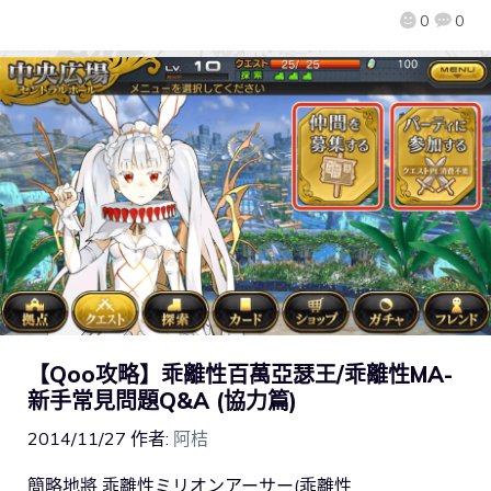
0
0
【Qoo攻略】乖離性百萬亞瑟王/乖離性MA-
新手常見問題Q&A (協力篇)
2014/11/27
作者:
阿桔
簡略地將 乖離性ミリオンアーサー(乖離性