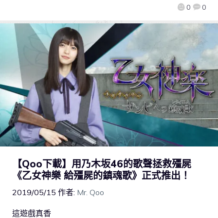
0
0
【Qoo下載】用乃木坂46的歌聲拯救殭屍
《乙女神樂 給殭屍的鎮魂歌》正式推出！
2019/05/15
作者:
Mr. Qoo
這遊戲真香