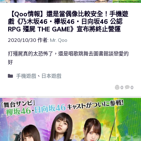
【Qoo情報】還是當偶像比較安全！手機遊
戲《乃木坂46・欅坂46・日向坂46 公認
RPG 殭屍 THE GAME》宣布將終止營運
2020/10/30
作者:
Mr. Qoo
打殭屍真的太恐怖了，還是唱歌跳舞去圖書館談戀愛的
好
手機遊戲
、
日本遊戲
0
0