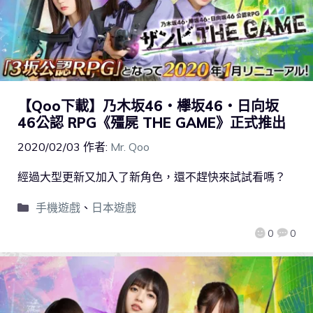
【Qoo下載】乃木坂46・欅坂46・日向坂
46公認 RPG《殭屍 THE GAME》正式推出
2020/02/03
作者:
Mr. Qoo
經過大型更新又加入了新角色，還不趕快來試試看嗎？
手機遊戲
、
日本遊戲
0
0