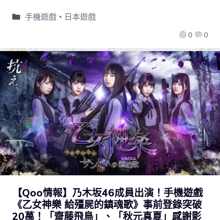
手機遊戲
、
日本遊戲
0
0
【Qoo情報】乃木坂46成員出演！手機遊戲
《乙女神樂 給殭屍的鎮魂歌》事前登錄突破
20萬！「齋藤飛鳥」、「秋元真夏」感謝影