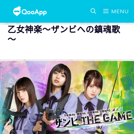
MENU
乙女神楽～ザンビへの鎮魂歌
～