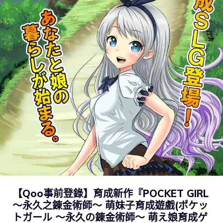
【Qoo事前登錄】育成新作『POCKET GIRL
～永久之錬金術師～ 萌妹子育成遊戲(ポケッ
トガール ～永久の錬金術師～ 萌え娘育成ゲ